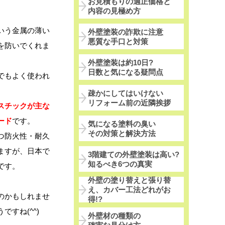
お見積もりの適正価格と
内容の見極め方
いう金属の薄い
外壁塗装の詐欺に注意
悪質な手口と対策
を防いでくれま
外壁塗装は約10日?
日数と気になる疑問点
でもよく使われ
疎かにしてはいけない
リフォーム前の近隣挨拶
スチックが主な
ード
です。
気になる塗料の臭い
その対策と解決方法
つ防火性・耐久
ますが、日本で
3階建ての外壁塗装は高い?
知るべき6つの真実
です。
外壁の塗り替えと張り替
え、カバー工法どれがお
のかもしれませ
得!?
すね(^^)
外壁材の種類の