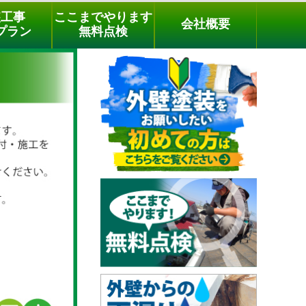
メールでのご相談
電話でのご相談
[9時～18時まで受付中]
装工事
ここまでやります
会社概要
03-3779-1505
phone
プラン
無料点検