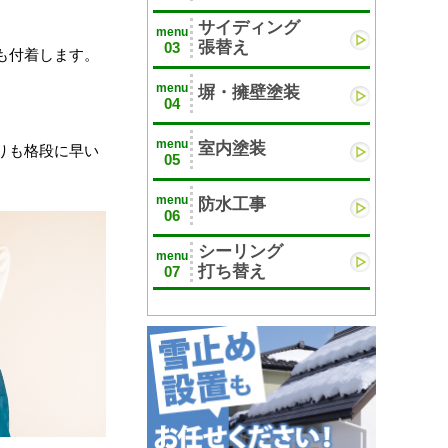
サイディング
menu
張替え
03
も付着します。
menu
塀・擁壁塗装
04
menu
室内塗装
りも格段に早い
05
menu
防水工事
06
シーリング
menu
打ち替え
07