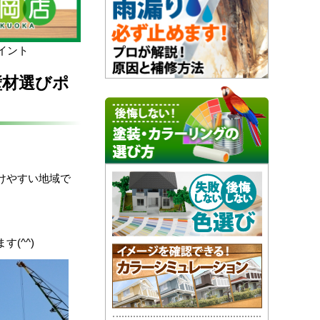
イント
壁材選びポ
けやすい地域で
(^^)