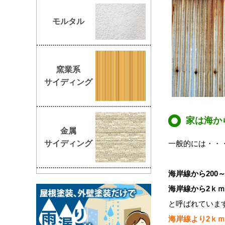
モルタル
窯業系
サイディング
家は海か
金属
一般的には・・
サイディング
海岸線から200
海岸線から2ｋ
と呼ばれていま
海岸線より2ｋ