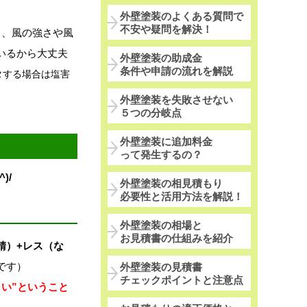
外壁塗装のよくある質問で
不安や疑問を解決！
り、風の強さや風
いるから大丈夫
外壁塗装の助成金
条件や申請の流れを解説
タ
する場合は塩害
外壁塗装を失敗させない
５つの分岐点
外壁塗装に追加料金
って発生するの？
)/
外壁塗装の相見積もり
必要性と活用方法を解説！
外壁塗装の相場と
お見積書の仕組みを紹介
錆）+レス（な
です）
外壁塗装の見積書
チェックポイントと注意点
い”ということ