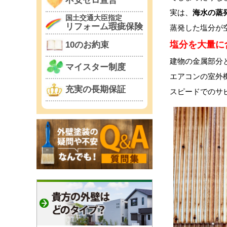
不安ゼロ宣言
実は、
海水の蒸
国土交通大臣指定
リフォーム瑕疵保険
蒸発した塩分が
塩分を大量に
10のお約束
建物の金属部分
マイスター制度
エアコンの室外
充実の長期保証
スピードでのサ