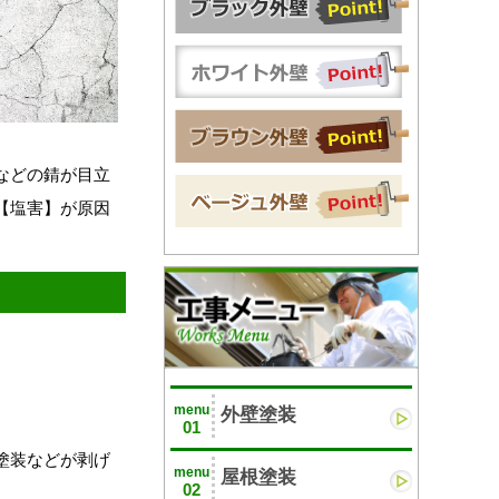
などの錆が目立
【塩害】が原因
menu
外壁塗装
01
塗装などが剥げ
menu
屋根塗装
02