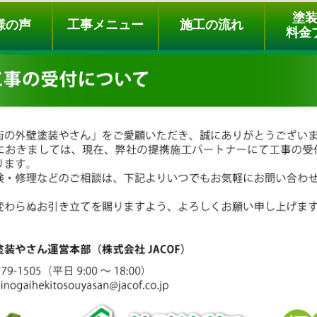
ュー
施工の流れ
会社概要
料金プラン
無料点検
塗
様の声
工事メニュー
施工の流れ
料金