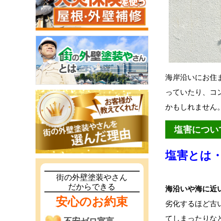
海岸沿いにお住
っていたり、コ
かもしれません
塩害につい
塩害とは
街の外壁塗装やさん
だからできる
海沿いや海に近
安心のお約束
劣化するほど古
てしまったりな