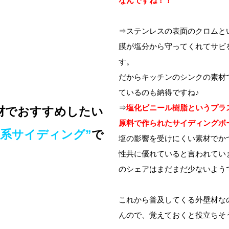
なんですね！！
⇒ステンレスの表面のクロムと
膜が塩分から守ってくれてサビ
す。
だからキッチンのシンクの素材
ているのも納得ですね♪
⇒
塩化ビニール樹脂というプラ
材でおすすめしたい
原料で作られたサイディングボ
脂系サイディング”
で
塩の影響を受けにくい素材でか
性共に優れていると言われてい
のシェアはまだまだ少ないよう
これから普及してくる外壁材な
んので、覚えておくと役立ちそうで