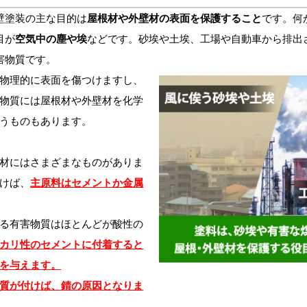
塗装の主な目的は
屋根材や外壁材の表面を保護すること
です。何
目が
空気中の塵や埃
などです。砂埃や土埃、工場や自動車から排出
害物質です。
物理的に表面を傷つけますし、
物質には屋根材や外壁材を化学
うものもあります。
材にはさまざまなものがありま
けば、
主原料はセメントか金属
る有害物質はほとんどが酸性の
カリ性のセメントに付着すると
を与えます。
質が付けば、錆の原因となりま