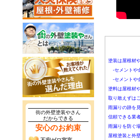
塗装は屋根材
-セメントや
-セメントや
塗料は屋根材
取り敢えずは
雨漏りの跡を
街の外壁塗装やさん
信頼できる業
だからできる
安心のお約束
雨漏りを防ぐ
屋根塗装と外