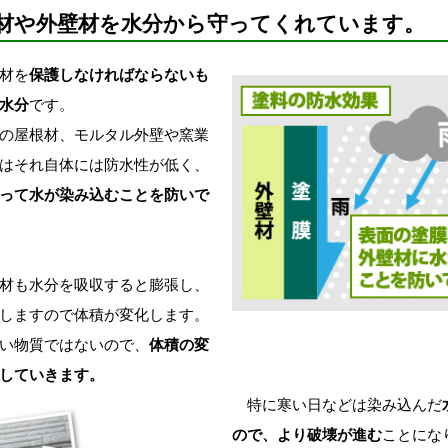
材や外壁材を水分から守ってくれています。
材を
保護しなければならないも
水分
です。
の屋根材、モルタル外壁や窯業
はそれ自体には防水性が低く、
って水が染み込むことを防いで
材も水分を吸収すると膨張し、
しますので体積が変化します。
い物質ではないので、
体積の変
していきます。
特に寒い日などは染み込んだ
ので、より破壊が進む
ことにな