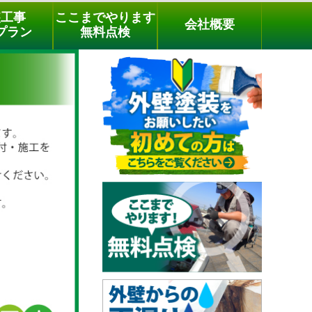
メールでのご相談
電話でのご相談
[9時～18時まで受付中]
装工事
ここまでやります
会社概要
03-3779-1505
phone
プラン
無料点検