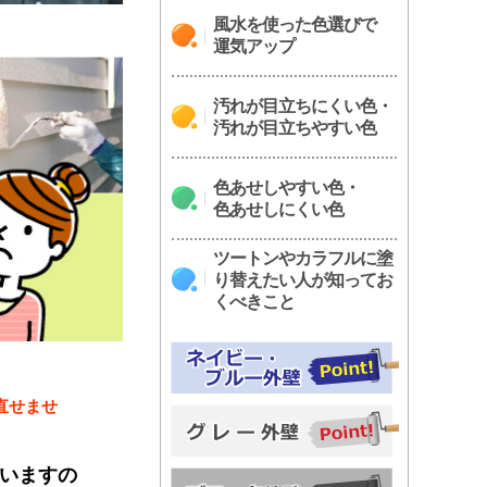
風水を使った色選びで
運気アップ
汚れが目立ちにくい色・
汚れが目立ちやすい色
色あせしやすい色・
色あせしにくい色
ツートンやカラフルに塗
り替えたい人が知ってお
くべきこと
直せませ
いますの