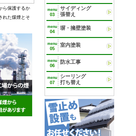
サイディング
から保護するか
menu
張替え
03
された煤煙とそ
menu
塀・擁壁塗装
04
menu
室内塗装
05
menu
防水工事
06
シーリング
menu
打ち替え
07