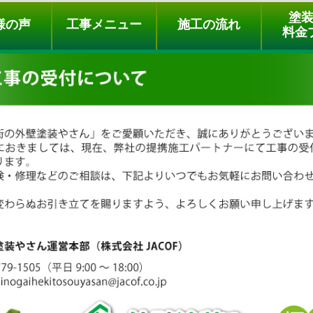
ュー
施工の流れ
会社概要
料金プラン
無料点検
塗
様の声
工事メニュー
施工の流れ
料金