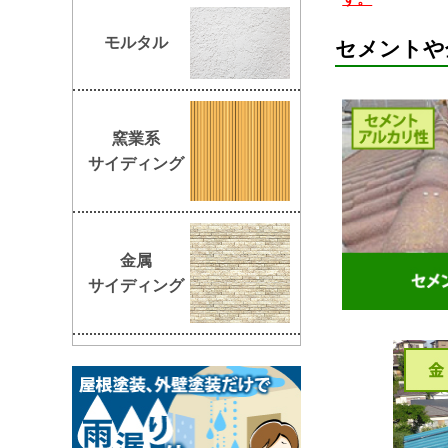
モルタル
セメントや
窯業系
サイディング
金属
サイディング