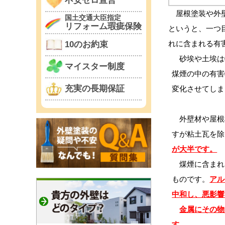
不安ゼロ宣言
屋根塗装や外壁
国土交通大臣指定
リフォーム瑕疵保険
というと、一つ
れに含まれる有
10のお約束
砂埃や土埃は
マイスター制度
煤煙の中の有害
充実の長期保証
変化させてしま
外壁材や屋根
すが粘土瓦を除
が大半です。
煤煙に含まれ
ものです。
アル
中和し、悪影響
金属にその物
す。