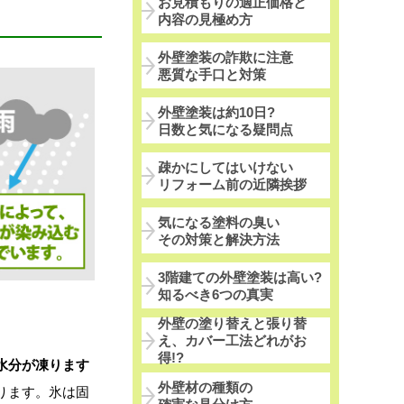
お見積もりの適正価格と
内容の見極め方
外壁塗装の詐欺に注意
悪質な手口と対策
外壁塗装は約10日?
日数と気になる疑問点
疎かにしてはいけない
リフォーム前の近隣挨拶
気になる塗料の臭い
その対策と解決方法
3階建ての外壁塗装は高い?
知るべき6つの真実
外壁の塗り替えと張り替
え、カバー工法どれがお
得!?
水分が凍ります
外壁材の種類の
ります。氷は固