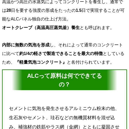
高温かつ高圧の水蒸気によってコンクリートを養生し、通常で
は
28
日を要する強度の形成をたったの
1.5
日で実現することが可
能なALCパネル独自の仕上げ方法。
オートクレーブ（高温高圧蒸気釜）養生
とも呼ばれます。
内部に無数の気泡を形成
し、それによって通常のコンクリート
に比べて
約1/4の軽さで製造できることを最大の特徴
としている
ため、
『軽量気泡コンクリート』
と名付けられています。
ALCって原料は何でできてる
の？
セメントに気泡を発生させるアルミニウム粉末の他、
生石灰やセメント、珪石などの無機質材料を混ぜ込
み、補強材の鉄筋やラス網（金網）とともに凝固させ