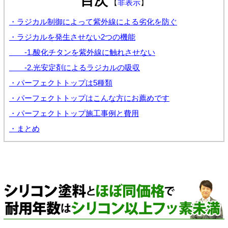
目次
【
非表示
】
・ラジカル制御によって紫外線による劣化を防ぐ
・ラジカルを発生させない2つの機能
-1.酸化チタンを紫外線に触れさせない
-2.光安定剤によるラジカルの吸収
・パーフェクトトップは5種類
・パーフェクトトップはこんな方にお薦めです
・パーフェクトトップ施工事例と費用
・まとめ