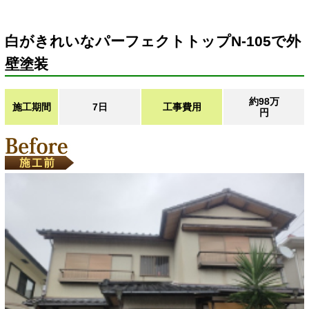
白がきれいなパーフェクトトップN-105で外
壁塗装
約98万
施工期間
7日
工事費用
円