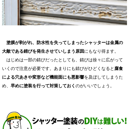
塗膜が剥がれ、防水性を失ってしまったシャッターは金属の
大敵である錆びを発生させていしまう原因
にもなり得ます。
はじめは一部の錆びだったとしても、錆びは徐々に広がって
いくので注意が必要です。あまりにも錆びがひどくなると
腐食
による穴あきや変形など機能面にも悪影響
を及ぼしてしまうた
め、
早めに塗装を行って対策しておく
のがいいでしょう。