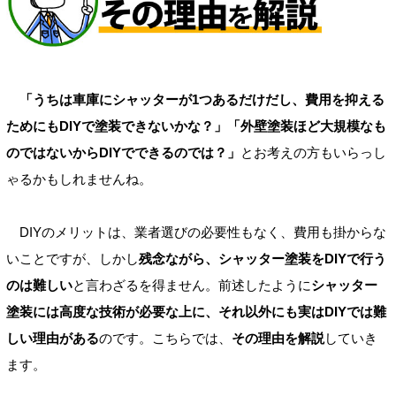
「うちは車庫にシャッターが1つあるだけだし、費用を抑える
ためにもDIYで塗装できないかな？」「外壁塗装ほど大規模なも
のではないからDIYでできるのでは？」
とお考えの方もいらっし
ゃるかもしれませんね。
DIYのメリットは、業者選びの必要性もなく、費用も掛からな
いことですが、しかし
残念ながら、シャッター塗装をDIYで行う
のは難しい
と言わざるを得ません。前述したように
シャッター
塗装には高度な技術が必要な上に、それ以外にも実はDIYでは難
しい理由がある
のです。こちらでは、
その理由を解説
していき
ます。