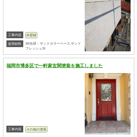
工事内容
外壁材
SK化研：サンドカラーベース,サンド
使用材料
フレッシュSI
福岡市博多区で一軒家玄関塗装を施工しました
工事内容
その他の塗装