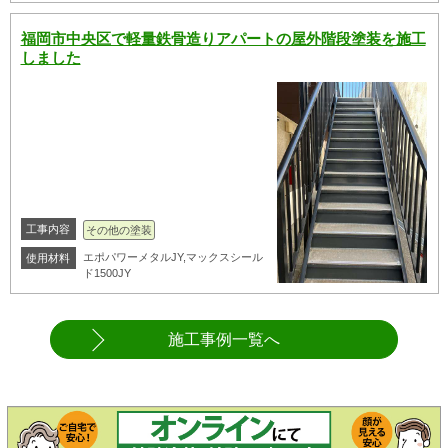
福岡市中央区で軽量鉄骨造りアパートの屋外階段塗装を施工
しました
工事内容
その他の塗装
エポパワーメタルJY,マックスシール
使用材料
ド1500JY
施工事例一覧へ