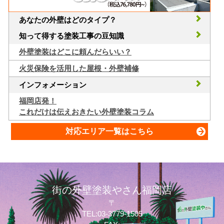
あなたの外壁はどのタイプ？
知って得する塗装工事の豆知識
外壁塗装はどこに頼んだらいい？
火災保険を活用した屋根・外壁補修
インフォメーション
福岡店発！
これだけは伝えおきたい外壁塗装コラム
対応エリア一覧はこちら
街の外壁塗装やさん福岡店
〒
TEL:03-3779-1505