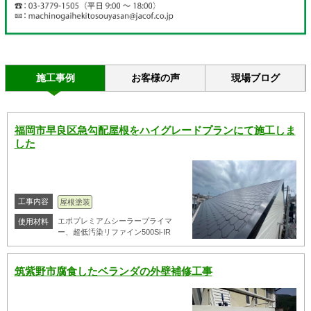
施工事例
お客様の声
現場ブログ
福岡市早良区急勾配屋根をハイグレードプランにて施工しま
した
工事内容
屋根塗装
エポプレミアムシーラープライマ
使用材料
ー、超低汚染リファイン500Si-IR
筑紫野市腐食したベランダの外壁補修工事