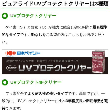
ピュアライドUVプロテクトクリヤーは3種類
UVプロテクトクリヤー
ケイ素（Si）と酸素（O）が強力に結合し劣化を防ぐ
最も標準
的なタイプ
です。
艶なし
をご希望の方はこちらをお選びくださ
い。
UVプロテクト4Fクリヤー
フッ素配合で
より耐久性の高いタイプ
です。高価ですが、一
般的に、UVプロテクトクリヤーに比べ
3年程度長い耐用年数が期
待
できます。