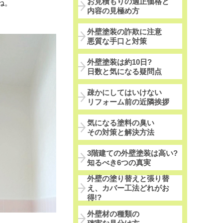
お見積もりの適正価格と
ね。
内容の見極め方
外壁塗装の詐欺に注意
悪質な手口と対策
外壁塗装は約10日?
日数と気になる疑問点
疎かにしてはいけない
リフォーム前の近隣挨拶
気になる塗料の臭い
その対策と解決方法
3階建ての外壁塗装は高い?
知るべき6つの真実
外壁の塗り替えと張り替
え、カバー工法どれがお
得!?
外壁材の種類の