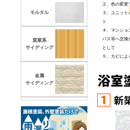
２、色の変更
モルタル
３、ユニット
ト
４、マンショ
バス等へ交換
窯業系
サイディング
として
５、カビによ
金属
サイディング