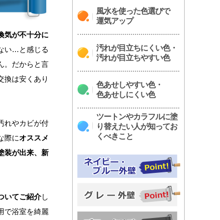
風水を使った色選びで
運気アップ
換気が不十分に
汚れが目立ちにくい色・
ない…と感じる
汚れが目立ちやすい色
ん。だからと言
交換は安くあり
色あせしやすい色・
色あせしにくい色
ツートンやカラフルに塗
汚れやカビが付
り替えたい人が知ってお
くべきこと
な際に
オススメ
塗装が出来、新
ついてご紹介
し
用で浴室を綺麗