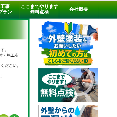
メールでのご相談
電話でのご相談
[9時～18時まで受付中]
装工事
ここまでやります
会社概要
03-3779-1505
phone
プラン
無料点検