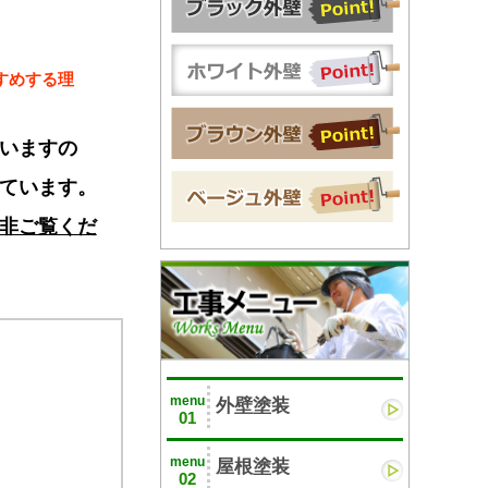
すめする理
いますの
ています。
非ご覧くだ
menu
外壁塗装
01
menu
屋根塗装
02