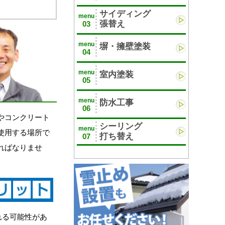
サイディング
menu
張替え
03
menu
塀・擁壁塗装
04
menu
室内塗装
05
menu
防水工事
06
やコンクリート
シーリング
menu
使用する場所で
打ち替え
07
ればなりませ
れる可能性があ