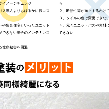
でイメージチェンジ
る
バス導入よりもはるかに低コス
２、断熱性等が向上するわけ
３、タイルの色は変更できな
ンや集合住宅といったユニット
４、元々ユニットバスや素材
ができない場合のメンテナンス
できない
る健康被害を回避