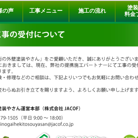
ュー
施工の流れ
会社概要
料金プラン
無料点検
塗
様の声
工事メニュー
施工の流れ
料金