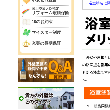
不安ゼロ宣言
・浴室塗装に
国土交通大臣指定
リフォーム瑕疵保険
10のお約束
マイスター制度
充実の長期保証
外壁や屋根とは
の浴室壁を
新築
もある浴室です
ん。
１、新築同様