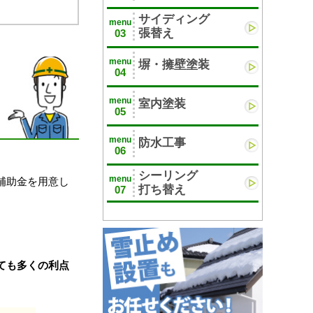
サイディング
menu
張替え
03
menu
塀・擁壁塗装
04
menu
室内塗装
05
menu
防水工事
06
シーリング
menu
補助金を用意し
打ち替え
07
ても多くの利点