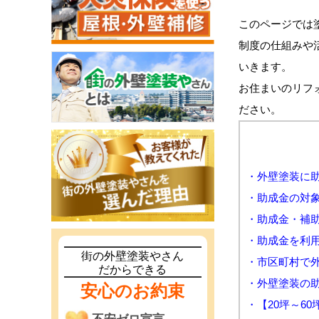
このページでは
制度の仕組みや
いきます。
お住まいのリフ
ださい。
・外壁塗装に
・助成金の対
・助成金・補
・助成金を利
街の外壁塗装やさん
・市区町村で
だからできる
・外壁塗装の
安心のお約束
・【20坪～6