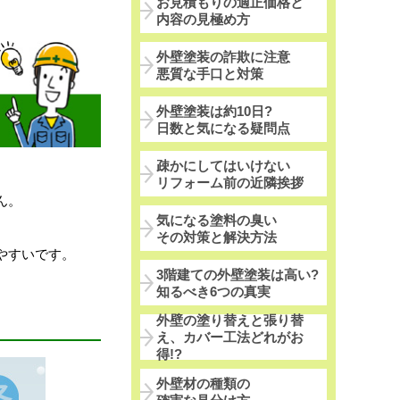
お見積もりの適正価格と
内容の見極め方
外壁塗装の詐欺に注意
悪質な手口と対策
外壁塗装は約10日?
日数と気になる疑問点
疎かにしてはいけない
リフォーム前の近隣挨拶
ん。
気になる塗料の臭い
その対策と解決方法
やすいです。
3階建ての外壁塗装は高い?
知るべき6つの真実
外壁の塗り替えと張り替
え、カバー工法どれがお
得!?
外壁材の種類の