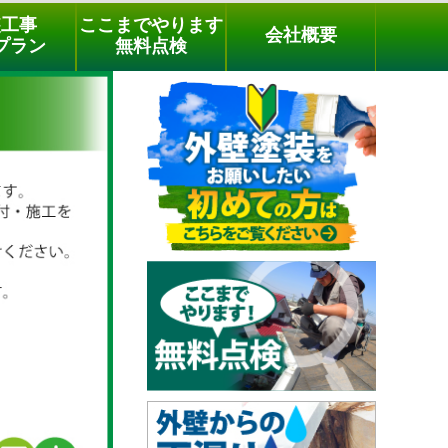
メールでのご相談
電話でのご相談
[9時～18時まで受付中]
装工事
ここまでやります
会社概要
03-3779-1505
phone
プラン
無料点検