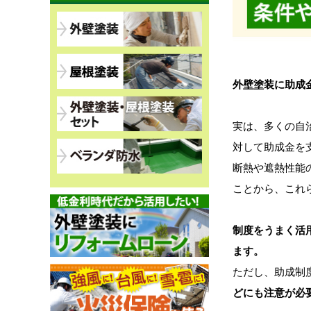
外壁塗装に助成
実は、多くの自
対して助成金を
断熱や遮熱性能
ことから、これ
制度をうまく活
ます。
ただし、助成制
どにも注意が必