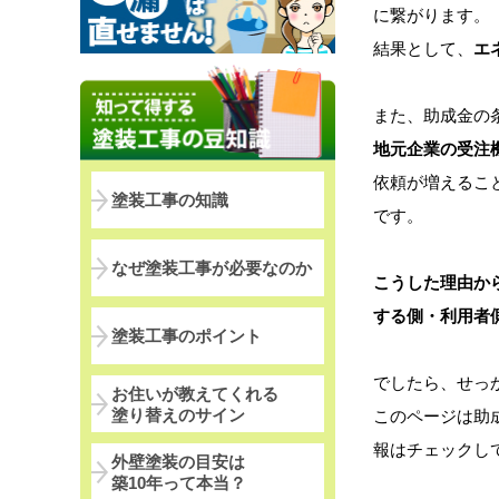
に繋がります。
結果として、
エ
また、助成金の
地元企業の受注
依頼が増えるこ
塗装工事の知識
です。
なぜ塗装工事が必要なのか
こうした理由か
する側・利用者
塗装工事のポイント
でしたら、せっ
お住いが教えてくれる
塗り替えのサイン
このページは助
報はチェックし
外壁塗装の目安は
築10年って本当？