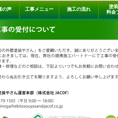
ュー
施工の流れ
会社概要
料金プラン
無料点検
塗
様の声
工事メニュー
施工の流れ
料金