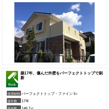
築17年、傷んだ外壁をパーフェクトトップで刷
新
パーフェクトトップ・ファインＳi
使用材料
17年
築年数
146.7㎡
平米数