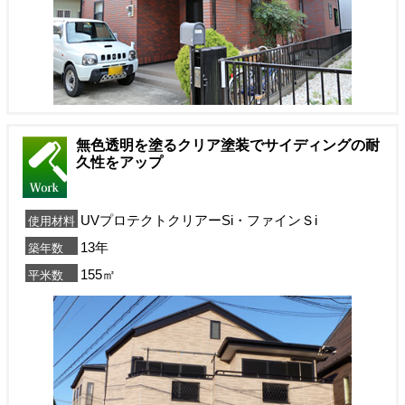
無色透明を塗るクリア塗装でサイディングの耐
久性をアップ
UVプロテクトクリアーSi・ファインＳi
使用材料
13年
築年数
155㎡
平米数