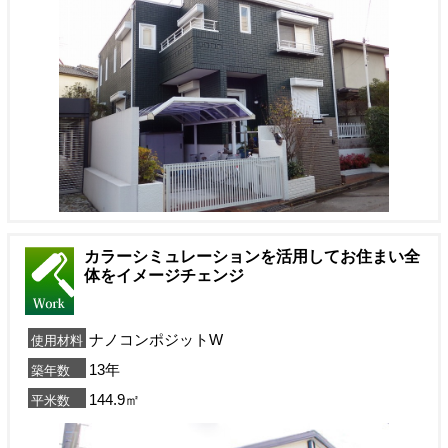
カラーシミュレーションを活用してお住まい全
体をイメージチェンジ
ナノコンポジットW
使用材料
13年
築年数
144.9㎡
平米数