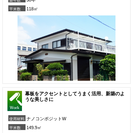
築年数
118㎡
平米数
幕板をアクセントとしてうまく活用、新築のよ
うな美しさに
ナノコンポジットW
使用材料
149.9㎡
平米数