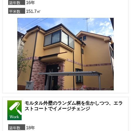
16年
築年数
151.7㎡
平米数
モルタル外壁のランダム柄を生かしつつ、エラ
ストコートでイメージチェンジ
18年
築年数