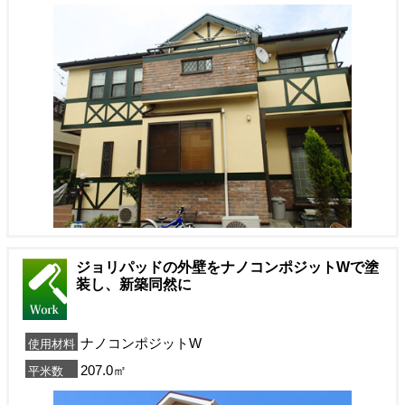
ジョリパッドの外壁をナノコンポジットWで塗
装し、新築同然に
ナノコンポジットW
使用材料
207.0㎡
平米数