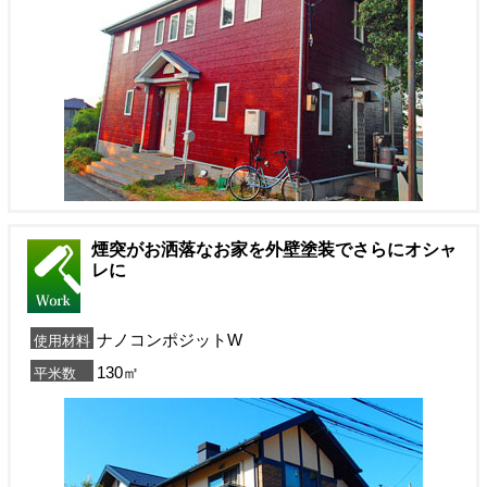
煙突がお洒落なお家を外壁塗装でさらにオシャ
レに
ナノコンポジットW
使用材料
130㎡
平米数