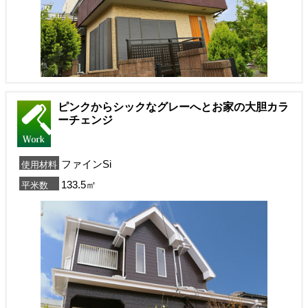
ピンクからシックなグレーへとお家の大胆カラ
ーチェンジ
ファインSi
使用材料
133.5㎡
平米数