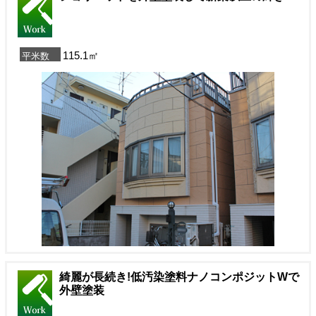
115.1㎡
平米数
綺麗が長続き!低汚染塗料ナノコンポジットWで
外壁塗装