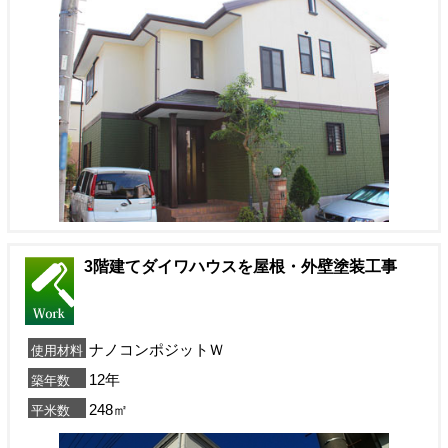
3階建てダイワハウスを屋根・外壁塗装工事
ナノコンポジットＷ
使用材料
12年
築年数
248㎡
平米数