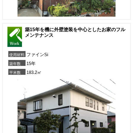
築15年を機に外壁塗装を中心としたお家のフル
メンテナンス
ファインSi
使用材料
15年
築年数
183.2㎡
平米数