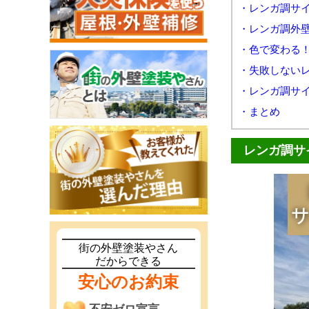
・レンガ調サ
・レンガ調外
・色で変わる
・失敗しない
・レンガ調サ
・まとめ
レンガ調サ
街の外壁塗装やさん
だからできる
安心のお約束