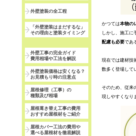
外壁塗装の全工程
かつては
本物の
「外壁塗装はまだするな」
しかし、施工に
その理由と塗装タイミング
配慮も必要
であ
外壁工事の完全ガイド
費用相場や工法を解説
現在では建材技
数多く登場して
外壁塗装価格は安くなる？
お見積もり時の注意点
そのため、従来
屋根修理（工事）の
種類及び相場
現しやすくなり
屋根葺き替え工事の費用
おすすめ屋根材をご紹介
屋根カバー工法の費用や
選べる屋根材を徹底解説