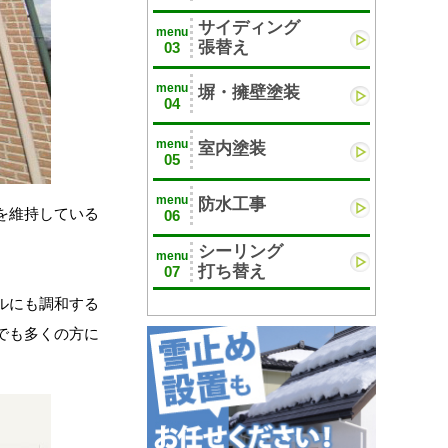
サイディング
menu
張替え
03
menu
塀・擁壁塗装
04
menu
室内塗装
05
menu
防水工事
を維持している
06
シーリング
menu
打ち替え
07
ルにも調和する
でも多くの方に