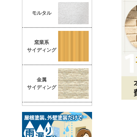
モルタル
窯業系
サイディング
金属
サイディング