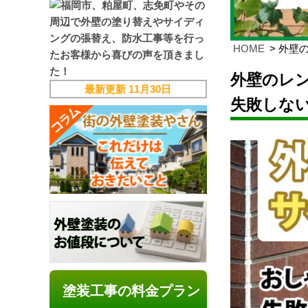
HOME
外壁
外壁のレ
最新更新
11月30日
失敗しな
塗装工事の料金プラン