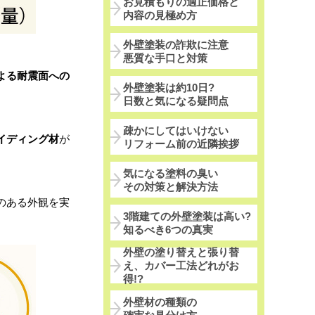
お見積もりの適正価格と
内容の見極め方
外壁塗装の詐欺に注意
悪質な手口と対策
よる耐震面への
外壁塗装は約10日?
日数と気になる疑問点
疎かにしてはいけない
イディング材
が
リフォーム前の近隣挨拶
気になる塗料の臭い
その対策と解決方法
のある外観を実
3階建ての外壁塗装は高い?
知るべき6つの真実
外壁の塗り替えと張り替
え、カバー工法どれがお
得!?
外壁材の種類の