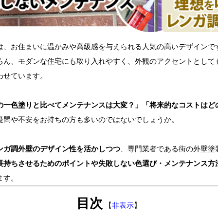
は、お住まいに温かみや高級感を与えられる人気の高いデザインで
ろん、モダンな住宅にも取り入れやすく、外観のアクセントとして
わせています。
の一色塗りと比べてメンテナンスは大変？」「将来的なコストはど
疑問や不安をお持ちの方も多いのではないでしょうか。
ンガ調外壁のデザイン性を活かしつつ
、専門業者である街の外壁塗
長持ちさせるためのポイントや失敗しない色選び・メンテナンス方
ます。
目次
【
非表示
】