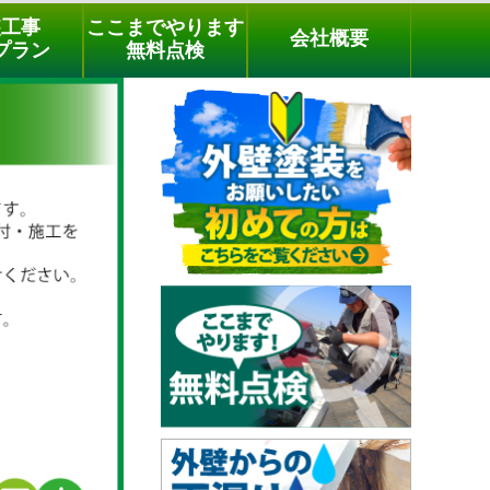
メールでのご相談
電話でのご相談
[9時～18時まで受付中]
装工事
ここまでやります
会社概要
03-3779-1505
phone
プラン
無料点検