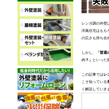
レンガ調の外壁
洋風住宅はもち
の広さも持ち合
しかし、
「普通
の？」
といった
この記事では
レ
こそ知っている
く解説していき