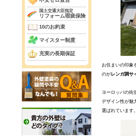
不安ゼロ宣言
国土交通大臣指定
リフォーム瑕疵保険
10のお約束
マイスター制度
充実の長期保証
お住まいの印象
のが
レンガ調サ
ヨーロッパの街
デザイン性が魅
選ばれています