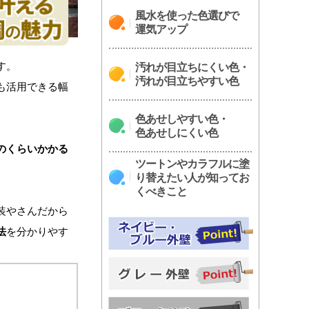
風水を使った色選びで
運気アップ
す。
汚れが目立ちにくい色・
汚れが目立ちやすい色
も活用できる幅
色あせしやすい色・
色あせしにくい色
のくらいかかる
ツートンやカラフルに塗
り替えたい人が知ってお
くべきこと
装やさんだから
法
を分かりやす