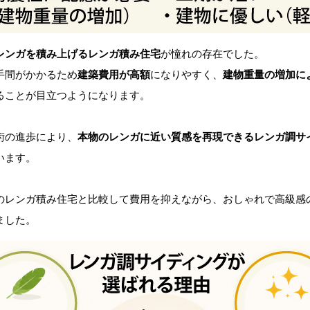
レンガを積み上げるレンガ積み住宅
が憧れの存在でした。
手間がかかるため
建築費用が高額
になりやすく、
建物重量の増加に
ることが目立つようになります。
術の進歩により、
本物のレンガに近い質感を再現できるレンガ調サ
います。
のレンガ積み住宅と比較して費用を抑えながら、おしゃれで高級感
ました。