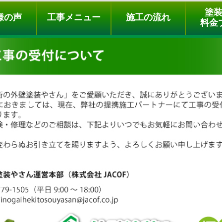
ュー
施工の流れ
会社概要
料金プラン
無料点検
塗
様の声
工事メニュー
施工の流れ
料金