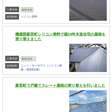
工事内容
屋根塗装
シリコン塗料
使用材料
糟屋郡新宮町シリコン塗料で築14年木造住宅の屋根を
塗り替えました
工事内容
屋根塗装
ニッペ：サーモアイ（シリコン樹
使用材料
脂：弱溶剤2液）
新宮町で戸建てスレート屋根の塗り替えを行いました