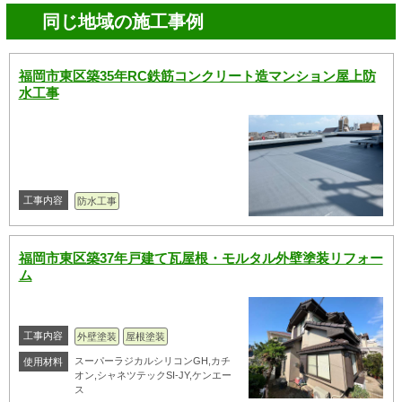
同じ地域の施工事例
福岡市東区築35年RC鉄筋コンクリート造マンション屋上防
水工事
工事内容
防水工事
福岡市東区築37年戸建て瓦屋根・モルタル外壁塗装リフォー
ム
工事内容
外壁塗装
屋根塗装
スーパーラジカルシリコンGH,カチ
使用材料
オン,シャネツテックSI-JY,ケンエー
ス