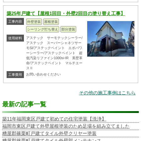
築25年戸建て【屋根1回目・外壁2回目の塗り替え工事】
工事内容
外壁塗装
屋根塗装
シーリング打ち替え
部分塗装
アステック サーモテックシーラー/
使用材料
アステック スーパーシャネツサー
モSI/アステックペイント エポパワ
ーシーラー/アステックペイント 超
低汚染リファイン1000si-IR 美壁革
命/アステックペイント マルチエー
スⅡ
お問い合わせください
工事費用
その他の施工事例はこちら
最新の記事一覧
築11年福岡東区戸建て初めての住宅塗装【洗浄】
福岡市東区戸建て外壁屋根塗装のため足場を組み立てました
糟屋郡篠栗町戸建てタイル外壁クリヤー塗装
糟屋郡篠栗町戸建てタイル外壁部メンテナンス