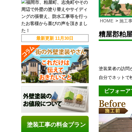
HOME
施工
糟屋郡粕
最新更新
11月30日
塗装業者の訪問
自分でネットで
ビフォーア
塗装工事の料金プラン