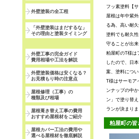
フッ素塗料【
サ
外壁塗装の全工程
屋根は年中紫外
る為、高い耐久
「外壁塗装はまだするな」
その理由と塗装タイミング
塗料でも耐久性
守ることが出来
粕屋町のT様は
外壁工事の完全ガイド
費用相場や工法を解説
したので、日本
案、塗料につい
外壁塗装価格は安くなる？
お見積もり時の注意点
T様はサーモア
ンナップの中か
屋根修理（工事）の
種類及び相場
ン」
で塗り替え
ランが決まりま
屋根葺き替え工事の費用
おすすめ屋根材をご紹介
粕屋町の皆
屋根カバー工法の費用や
選べる屋根材を徹底解説