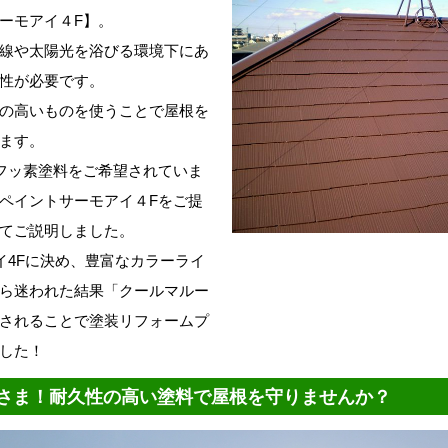
ーモアイ４F】
。
線や太陽光を浴びる環境下にあ
性が必要です。
の高いものを使うことで屋根を
ます。
フッ素塗料をご希望されていま
ペイントサーモアイ４Fをご提
てご説明しました。
イ4Fに決め、
豊富なカラーライ
ら迷われた結果
「クールマルー
されること
で塗装リフォーム
プ
した！
さま！耐久性の高い塗料で屋根を守りませんか？