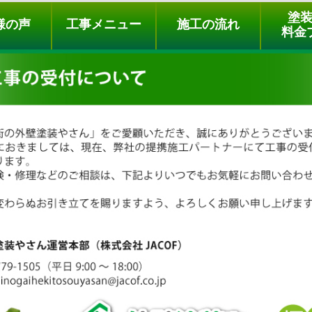
ュー
施工の流れ
会社概要
料金プラン
無料点検
塗
様の声
工事メニュー
施工の流れ
料金