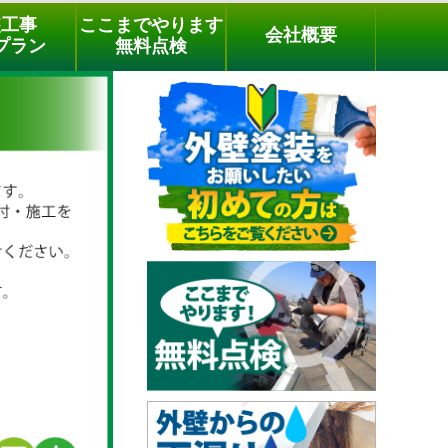
メールでのご相談
電話でのご相談
[9時～18時まで受付中]
装工事
ここまでやります
会社概要
03-3779-1505
phone
プラン
無料点検