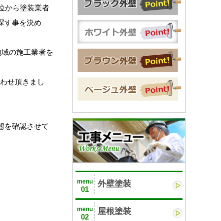
位から塗装業者
探す事を決め
地域の施工業者を
合わせ頂きまし
態を確認させて
menu
外壁塗装
01
menu
屋根塗装
02