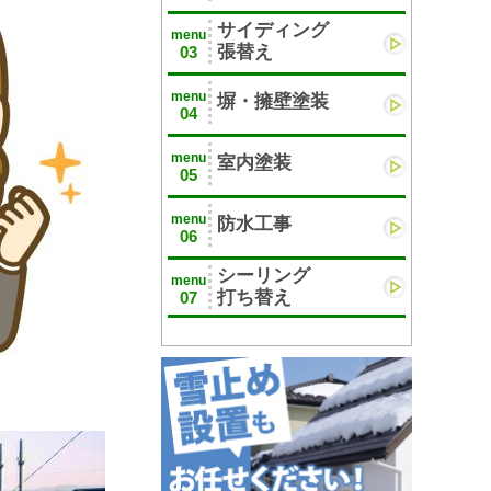
サイディング
menu
張替え
03
menu
塀・擁壁塗装
04
menu
室内塗装
05
menu
防水工事
06
シーリング
menu
打ち替え
07