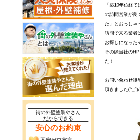
「築10年位経
の訪問営業が良
た」とおっしゃ
訪問で来る業者
お探しになった
その際当社のH
た！
お問い合わせ後
頂きました(^_^)/
街の外壁塗装やさん
だからできる
安心のお約束