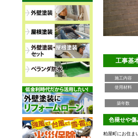
工事基
施工内容
使用材料
築年数
色褪せや傷
粕屋町にお住ま