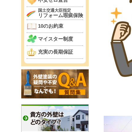
不安ゼロ宣言
国土交通大臣指定
リフォーム瑕疵保険
10のお約束
マイスター制度
充実の長期保証