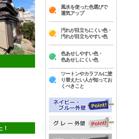
風水を使った色選びで
運気アップ
汚れが目立ちにくい色・
汚れが目立ちやすい色
色あせしやすい色・
色あせしにくい色
ツートンやカラフルに塗
り替えたい人が知ってお
くべきこと
た！