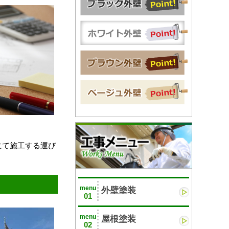
にて施工する運び
menu
外壁塗装
01
menu
屋根塗装
02