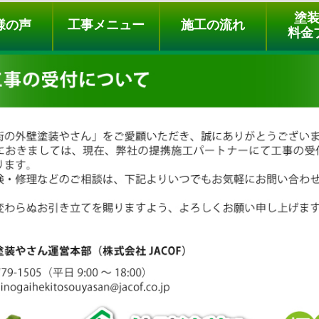
ュー
施工の流れ
会社概要
料金プラン
無料点検
塗
様の声
工事メニュー
施工の流れ
料金