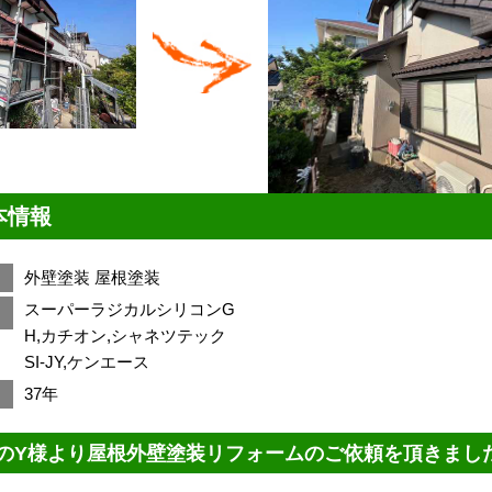
本情報
外壁塗装
屋根塗装
スーパーラジカルシリコンG
H,カチオン,シャネツテック
SI-JY,ケンエース
37年
のY様より屋根外壁塗装リフォームのご依頼を頂きまし