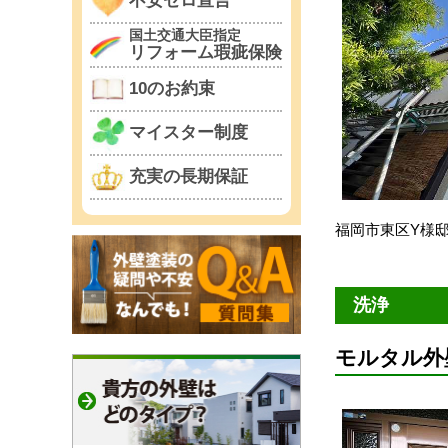
不安ゼロ宣言
国土交通大臣指定
リフォーム瑕疵保険
10のお約束
マイスター制度
充実の長期保証
福岡市東区Y様
洗浄
モルタル外