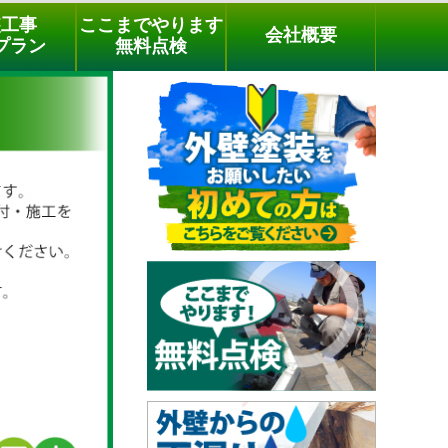
メールでのご相談
電話でのご相談
[9時～18時まで受付中]
装工事
ここまでやります
会社概要
03-3779-1505
phone
プラン
無料点検