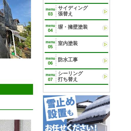
サイディング
menu
張替え
03
menu
塀・擁壁塗装
04
menu
室内塗装
05
menu
防水工事
06
シーリング
menu
打ち替え
07