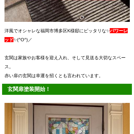
洋風でオシャレな福岡市博多区K様邸にピッタリな✨
パワーレ
ッド
✨(^O^)／
玄関は家族やお客様を迎え入れ、そして見送る大切なスペー
ス。
赤い扉の玄関は幸運を招くとも言われています。
玄関扉塗装開始！