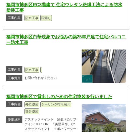
福岡市博多区RC3階建て 住宅ウレタン絶縁工法による防水
塗装工事
工事内容
防水工事
雨漏り
福岡市博多区白華現象でお悩みの築25年戸建て住宅バルコニ
ー防水工事
工事内容
防水工事
お問い合わせください
工事費用
福岡市博多区で貸出しのための住宅塗装を行いました
工事内容
外壁塗装
シーリング打ち替え
部分塗装
アステックペイント 超低汚染リフ
使用材料
ァイン1000Si-IR 「美壁革命」/ア
ステックペイント エポパワーシー