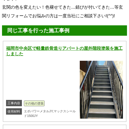
玄関の色を変えたい！色褪せてきた…錆びが付いてきた…等玄
関リフォームでお悩みの方は一度当社にご相談下さい!(^^)!
同じ工事を行った施工事例
福岡市中央区で軽量鉄骨造りアパートの屋外階段塗装を施工
しました
工事内容
その他の塗装
エポパワーメタルJY,マックスシール
使用材料
ド1500JY