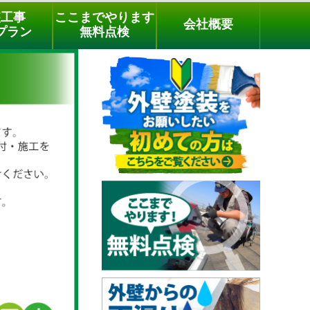
メールでのご相談
電話でのご相談
[9時～18時まで受付中]
装工事
ここまでやります
会社概要
03-3779-1505
phone
プラン
無料点検