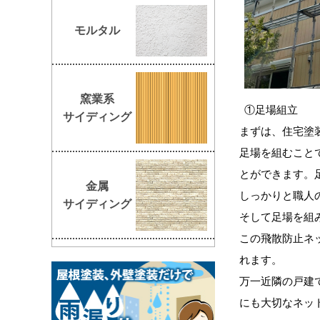
モルタル
窯業系
①足場組立
サイディング
まずは、住宅塗
足場を組むこと
とができます。
金属
しっかりと職人
サイディング
そして足場を組
この飛散防止ネ
れます。
万一近隣の戸建
にも大切なネッ