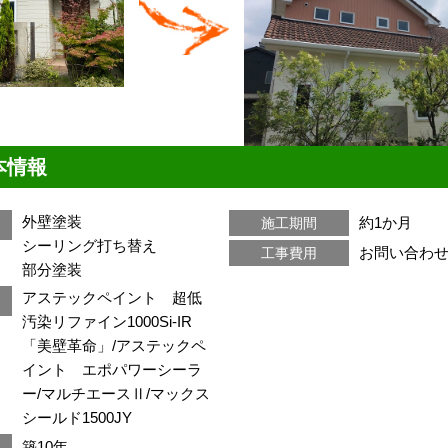
本情報
外壁塗装
約1か月
施工期間
シーリング打ち替え
お問い合わ
工事費用
部分塗装
アステックペイント 超低
汚染リファイン1000Si-IR
「美壁革命」/アステックペ
イント エポパワーシーラ
ー/マルチエースⅡ/マックス
シールド1500JY
築10年