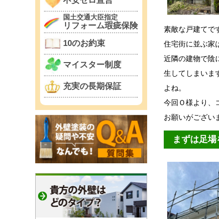
不安ゼロ宣言
国土交通大臣指定
リフォーム瑕疵保険
素敵な戸建てで
10のお約束
住宅街に並ぶ家
近隣の建物で陰
マイスター制度
生してしまいま
充実の長期保証
よね。
今回Ｏ様より、
お願いがござい
まずは足場