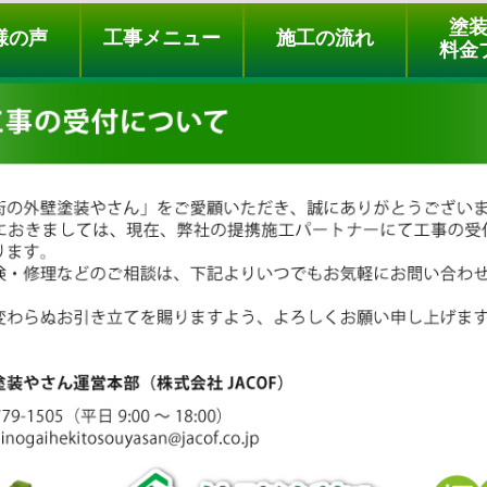
ュー
施工の流れ
会社概要
料金プラン
無料点検
塗
様の声
工事メニュー
施工の流れ
料金