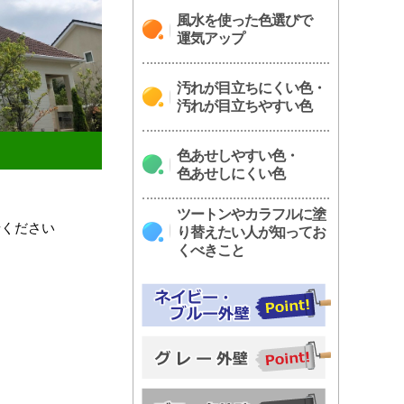
風水を使った色選びで
運気アップ
汚れが目立ちにくい色・
汚れが目立ちやすい色
色あせしやすい色・
色あせしにくい色
ツートンやカラフルに塗
せください
り替えたい人が知ってお
くべきこと