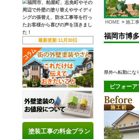
HOME
施工
福岡市博
最新更新
11月30日
県外へ
転勤にな
ビフォーア
塗装工事の料金プラン