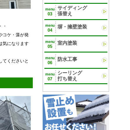
サイディング
menu
張替え
03
・・
menu
塀・擁壁塗装
04
やコケ・藻が発
menu
室内塗装
は気になります
05
menu
防水工事
してくださいと
06
シーリング
menu
打ち替え
07