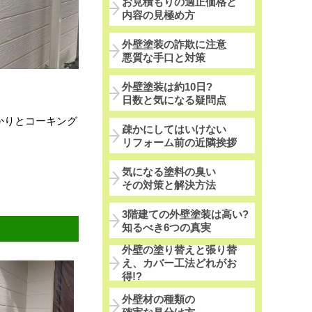
お見積もりの適正価格と
内容の見極め方
外壁塗装の詐欺に注意
悪質な手口と対策
外壁塗装は約10日?
日数と気になる疑問点
かりとコーキング
疎かにしてはいけない
リフォーム前の近隣挨拶
気になる塗料の臭い
その対策と解決方法
3階建ての外壁塗装は高い?
知るべき6つの真実
外壁の塗り替えと張り替
え、カバー工法どれがお
得!?
外壁材の種類の