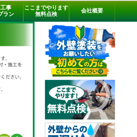
メールでのご相談
電話でのご相談
[9時～18時まで受付中]
装工事
ここまでやります
会社概要
03-3779-1505
phone
プラン
無料点検