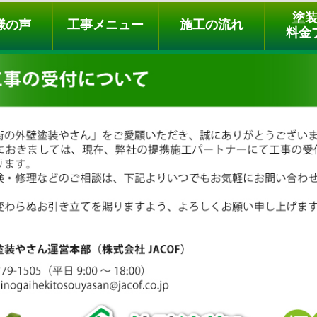
ュー
施工の流れ
会社概要
料金プラン
無料点検
塗
様の声
工事メニュー
施工の流れ
料金