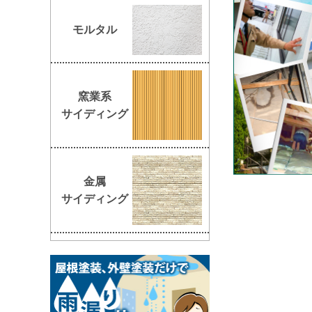
モルタル
窯業系
サイディング
金属
サイディング