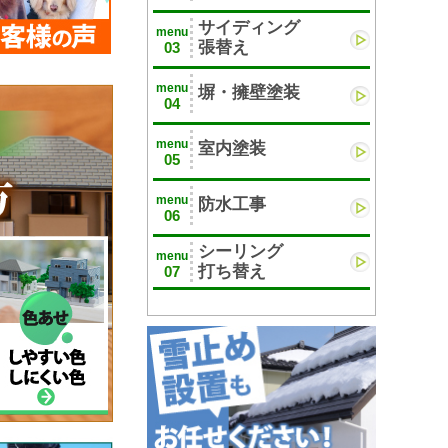
サイディング
menu
張替え
03
menu
塀・擁壁塗装
04
menu
室内塗装
05
menu
防水工事
06
シーリング
menu
打ち替え
07