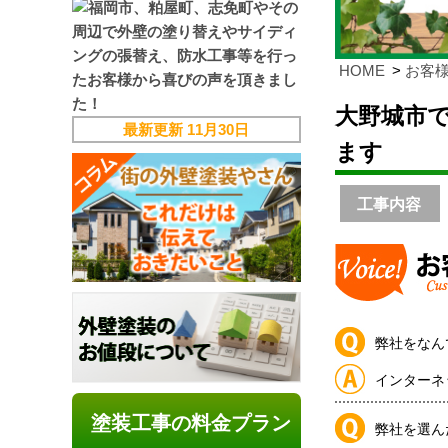
HOME
お客
大野城市
最新更新
11月30日
ます
工事内容
弊社をなん
インターネ
塗装工事の料金プラン
弊社を選ん