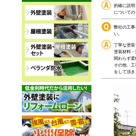
的確に説明
についての
弊社の工事
い。
丁寧な塗装
塗装材料・
関わらず柔
その他、工
をして頂き