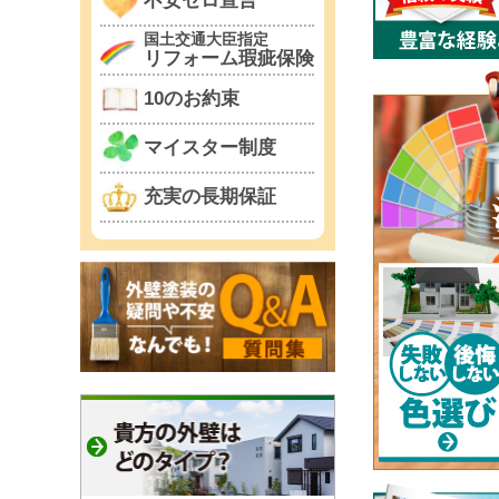
不安ゼロ宣言
国土交通大臣指定
リフォーム瑕疵保険
10のお約束
マイスター制度
充実の長期保証