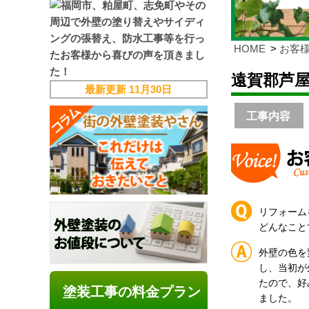
HOME
お客
遠賀郡芦
最新更新
11月30日
工事内容
リフォーム
どんなこと
外壁の色を
し、当初が
たので、好
塗装工事の料金プラン
ました。