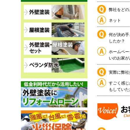
弊社をどの
ネット
何が決め手
したか？
ホームペー
いのお家が
実際に弊社
すごく感じ
もしていた