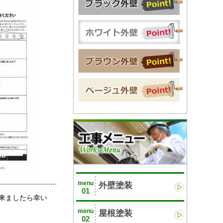
menu
外壁塗装
01
来ましたら幸い
menu
屋根塗装
02