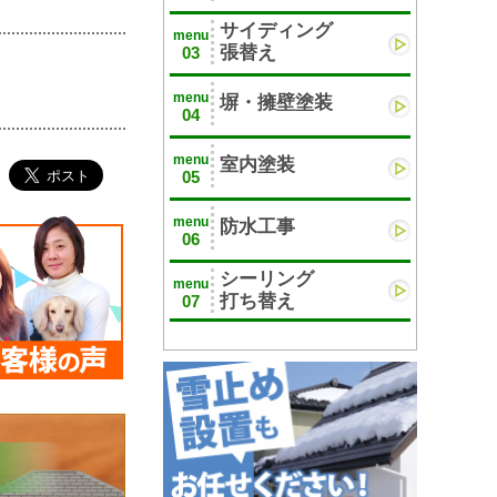
サイディング
menu
張替え
03
menu
塀・擁壁塗装
04
menu
室内塗装
05
menu
防水工事
06
シーリング
menu
打ち替え
07