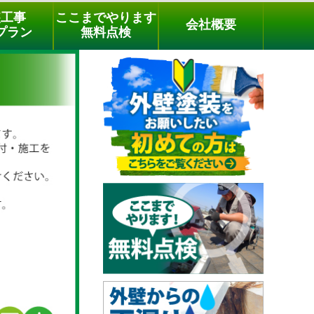
メールでのご相談
電話でのご相談
[9時～18時まで受付中]
装工事
ここまでやります
会社概要
03-3779-1505
phone
プラン
無料点検