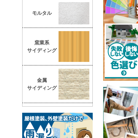
モルタル
窯業系
サイディング
金属
サイディング