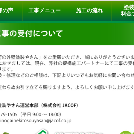
ュー
施工の流れ
会社概要
料金プラン
無料点検
塗
様の声
工事メニュー
施工の流れ
料金