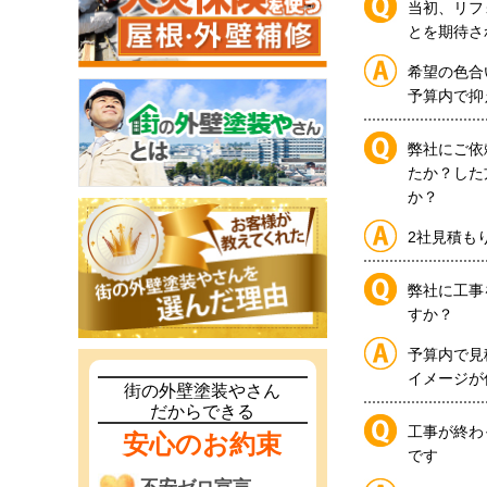
当初、リフ
とを期待さ
希望の色合
予算内で抑
弊社にご依
たか？した
か？
2社見積も
弊社に工事
すか？
予算内で見
イメージが
街の外壁塗装やさん
だからできる
工事が終わ
安心のお約束
です