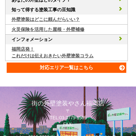
知って得する塗装工事の豆知識
外壁塗装はどこに頼んだらいい？
火災保険を活用した屋根・外壁補修
インフォメーション
福岡店発！
これだけは伝えおきたい外壁塗装コラム
対応エリア一覧はこちら
街の外壁塗装やさん福岡店
〒
TEL:03-3779-1505
FAX: