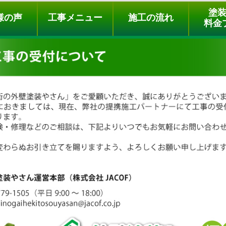
ュー
施工の流れ
会社概要
料金プラン
無料点検
塗
様の声
工事メニュー
施工の流れ
料金