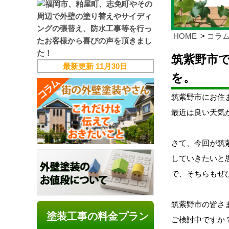
HOME
コラ
筑紫野市
最新更新
11月30日
を。
筑紫野市にお住
最近は良い天気
さて、今回が筑
していきたいと思
で、そちらもぜ
筑紫野市の皆さ
塗装工事の料金プラン
ご検討中ですか