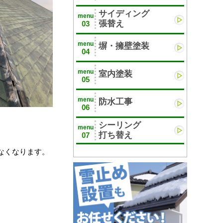
サイディング
menu
張替え
03
menu
塀・擁壁塗装
04
menu
室内塗装
05
menu
防水工事
06
シーリング
menu
打ち替え
07
なくなります。