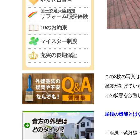
不安ゼロ宣言
国土交通大臣指定
リフォーム瑕疵保険
10のお約束
マイスター制度
充実の長期保証
この3枚の写真
塗装が剥げてい
この状態を放置
屋根の機能とは
・雨風・紫外線