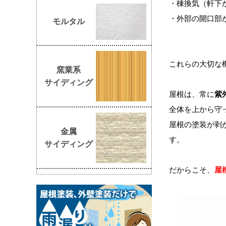
・棟換気（軒下
・外部の開口部
モルタル
これらの大切な
窯業系
サイディング
屋根は、常に
紫
全体を上から守
屋根の塗装が剥
金属
す。
サイディング
だからこそ、
屋