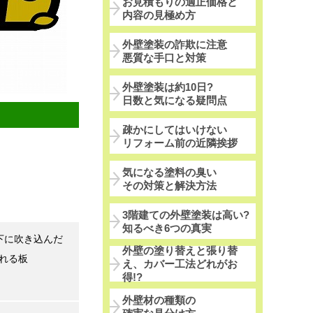
お見積もりの適正価格と
内容の見極め方
外壁塗装の詐欺に注意
悪質な手口と対策
外壁塗装は約10日?
日数と気になる疑問点
疎かにしてはいけない
リフォーム前の近隣挨拶
気になる塗料の臭い
その対策と解決方法
3階建ての外壁塗装は高い?
知るべき6つの真実
下に吹き込んだ
外壁の塗り替えと張り替
れる板
え、カバー工法どれがお
得!?
外壁材の種類の