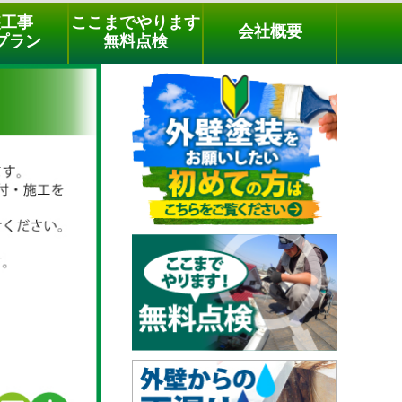
メールでのご相談
電話でのご相談
[9時～18時まで受付中]
装工事
ここまでやります
会社概要
03-3779-1505
phone
プラン
無料点検