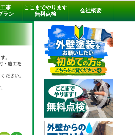
メールでのご相談
電話でのご相談
[9時～18時まで受付中]
装工事
ここまでやります
会社概要
03-3779-1505
phone
プラン
無料点検