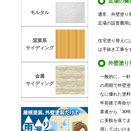
足場の費
モルタル
通常、外壁塗り
足場の設置費用
窯業系
住宅塗り替えに
サイディング
は手抜き工事を
外壁塗り
金属
一般的に、一軒
サイディング
の周期で外壁塗
なに優れた塗料
年前後で寿命が
業者から「30
に美観を保てま
用してはいけま