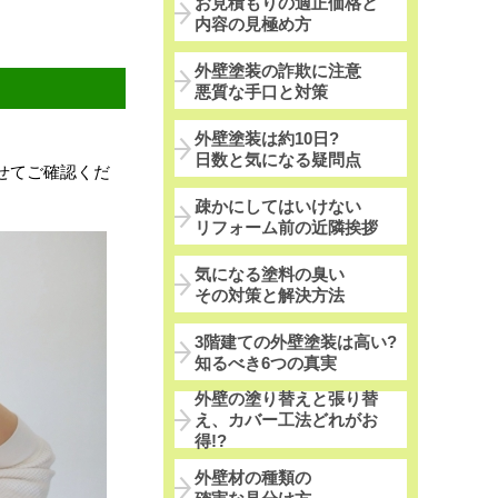
お見積もりの適正価格と
内容の見極め方
外壁塗装の詐欺に注意
悪質な手口と対策
外壁塗装は約10日?
日数と気になる疑問点
せてご確認くだ
疎かにしてはいけない
リフォーム前の近隣挨拶
気になる塗料の臭い
その対策と解決方法
3階建ての外壁塗装は高い?
知るべき6つの真実
外壁の塗り替えと張り替
え、カバー工法どれがお
得!?
外壁材の種類の