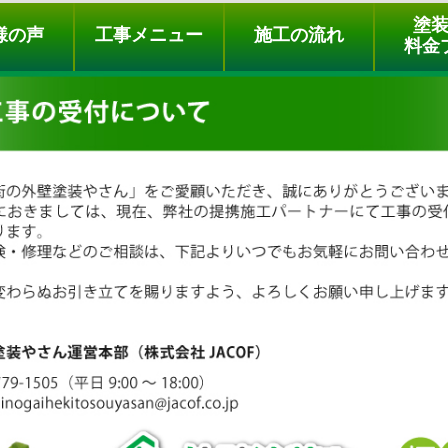
ュー
施工の流れ
会社概要
料金プラン
無料点検
塗
様の声
工事メニュー
施工の流れ
料金