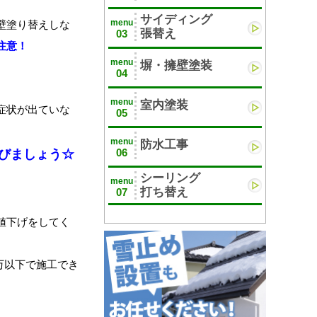
サイディング
menu
壁塗り替えしな
張替え
03
注意！
menu
塀・擁壁塗装
04
menu
室内塗装
症状が出ていな
05
menu
防水工事
06
びましょう☆
シーリング
menu
打ち替え
07
値下げをしてく
0万以下で施工でき