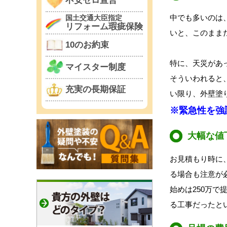
不安ゼロ宣言
中でも多いのは
国土交通大臣指定
リフォーム瑕疵保険
いと、このまま
10のお約束
特に、天災があ
マイスター制度
そういわれると
充実の長期保証
い限り、外壁塗
※緊急性を強
大幅な値
お見積もり時に
る場合も注意が
始めは250万で
る工事だったと