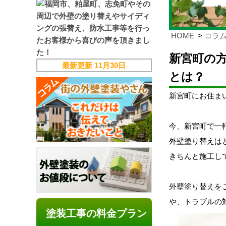
HOME
コラ
新宮町の
最新更新
11月30日
とは？
新宮町にお住ま
今、新宮町で一
外壁塗り替えは
きちんと施工し
外壁塗り替えを
や、トラブルの
塗装工事の料金プラン