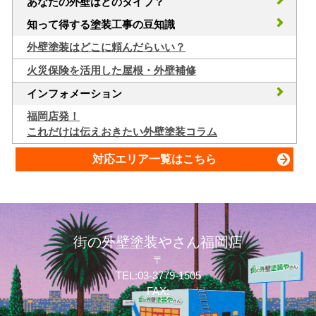
あなたの外壁はどのタイプ？
知って得する塗装工事の豆知識
外壁塗装はどこに頼んだらいい？
火災保険を活用した屋根・外壁補修
インフォメーション
福岡店発！
これだけは伝えおきたい外壁塗装コラム
対応エリア一覧はこちら
街の外壁塗装やさん福岡店
〒
TEL:03-3779-1505
FAX: