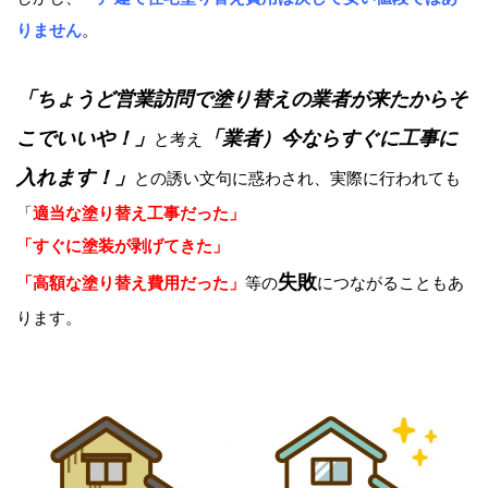
りません
。
「ちょうど営業訪問で塗り替えの業者が来たからそ
こでいいや！」
「業者）今ならすぐに工事に
と考え
入れます！」
との誘い文句に惑わされ、実際に行われても
「
適当な塗り替え工事だった」
「すぐに塗装が剥げてきた」
失敗
「高額な塗り替え費用だった」
等の
につながることもあ
ります。