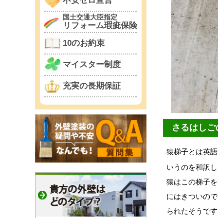
不安ゼロ宣言
国土交通大臣指定
リフォーム瑕疵保険
10のお約束
マイスター制度
充実の長期保証
さるはしご
猿梯子とは英
いうのを和訳し
猿はこの梯子を
にはきついので
られたそうです