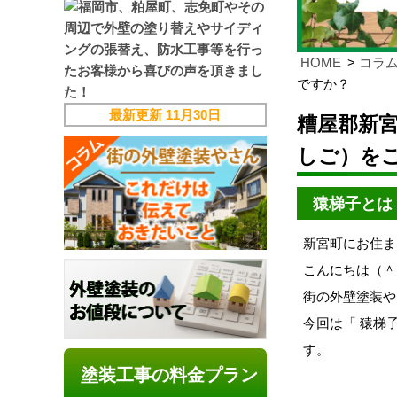
HOME
コラ
ですか？
最新更新
11月30日
糟屋郡新
しご）を
猿梯子とは
新宮町にお住ま
こんにちは（＾
街の外壁塗装や
今回は「 猿梯
す。
塗装工事の料金プラン