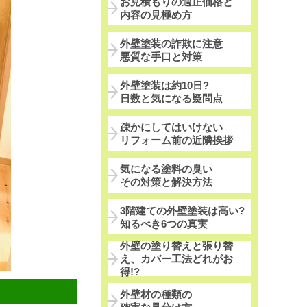
お見積もりの適正価格と
内容の見極め方
外壁塗装の詐欺に注意
悪質な手口と対策
外壁塗装は約10日?
日数と気になる疑問点
疎かにしてはいけない
リフォーム前の近隣挨拶
気になる塗料の臭い
その対策と解決方法
3階建ての外壁塗装は高い?
知るべき6つの真実
外壁の塗り替えと張り替
え、カバー工法どれがお
得!?
外壁材の種類の