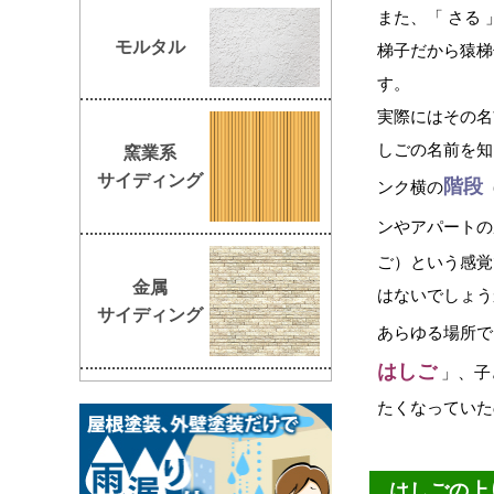
また、「 さる
モルタル
梯子だから猿梯
す。
実際にはその名
しごの名前を知
窯業系
サイディング
階段
ンク横の
ンやアパートの
ご）という感覚
金属
はないでしょう
サイディング
あらゆる場所
はしご
」、子
たくなっていた
はしごの上