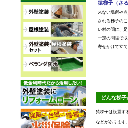
猿梯子（さ
来ない場所や点
される梯子のこ
い材の間に、足
一定の間隔で取
寄せかけて立て
どんな梯子
猿梯子は設置す
などがあります