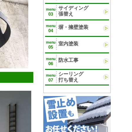
サイディング
menu
張替え
03
menu
塀・擁壁塗装
04
menu
室内塗装
05
menu
防水工事
06
シーリング
menu
打ち替え
07