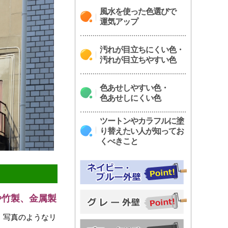
風水を使った色選びで
運気アップ
汚れが目立ちにくい色・
汚れが目立ちやすい色
色あせしやすい色・
色あせしにくい色
ツートンやカラフルに塗
り替えたい人が知ってお
くべきこと
や竹製、金属製
、写真のようなリ