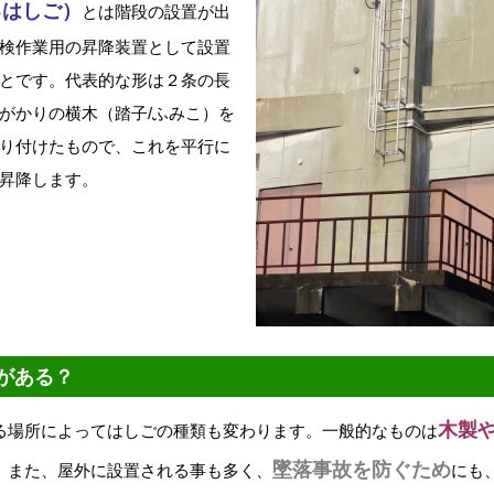
るはしご）
とは階段の設置が出
検作業用の昇降装置として設置
とです。代表的な形は２条の長
がかりの横木（踏子/ふみこ）を
り付けたもので、これを平行に
昇降します。
がある？
木製
る場所によってはしごの種類も変わります。一般的なものは
墜落事故を防ぐため
。また、屋外に設置される事も多く、
にも