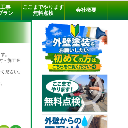
メールでのご相談
電話でのご相談
[9時～18時まで受付中]
装工事
ここまでやります
会社概要
03-3779-1505
phone
プラン
無料点検