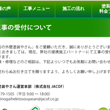
ュー
施工の流れ
会社概要
料金プラン
無料点検
塗
様の声
工事メニュー
施工の流れ
料金