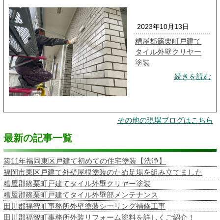
2023年10月13日
糟屋郡篠栗町戸建て
タイル外壁クリヤー
塗装
続きを読む
その他の現場ブログはこちら
最新の記事一覧
築11年福岡東区戸建て初めての住宅塗装【洗浄】
福岡市東区戸建て外壁屋根塗装のため足場を組み立てました
糟屋郡篠栗町戸建てタイル外壁クリヤー塗装
糟屋郡篠栗町戸建てタイル外壁部メンテナンス
田川郡福智町事務所外壁塗装シーリング補修工事
田川郡福智町事務所外装リフォーム塗料を詳しくご紹介！