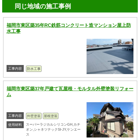
同じ地域の施工事例
福岡市東区築35年RC鉄筋コンクリート造マンション屋上防
水工事
工事内容
防水工事
福岡市東区築37年戸建て瓦屋根・モルタル外壁塗装リフォー
ム
工事内容
外壁塗装
屋根塗装
スーパーラジカルシリコンGH,カチ
使用材料
オン,シャネツテックSI-JY,ケンエー
ス