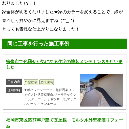
わりましたね！！
家全体が明るくなりました★家のカラーを変えることで、緑が
青々しく鮮やかに見えますね（*^_^*）
とっても素敵な仕上がりになりました！
同じ工事を行った施工事例
宗像市で色褪せが気になる住宅の塗装メンテナンスを行いま
した
工事内容
外壁塗装
屋根塗装
エポパワーシーラー、超低汚染リフ
使用材料
ァインSI-IR美壁革命,サーモテックシ
ーラ,スーパーシャネツサーモ,マック
スシールド,ケンエース
福岡市東区築37年戸建て瓦屋根・モルタル外壁塗装リフォー
ム