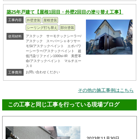
築25年戸建て【屋根1回目・外壁2回目の塗り替え工事】
工事内容
外壁塗装
屋根塗装
シーリング打ち替え
部分塗装
アステック サーモテックシーラー/
使用材料
アステック スーパーシャネツサー
モSI/アステックペイント エポパワ
ーシーラー/アステックペイント 超
低汚染リファイン1000si-IR 美壁革
命/アステックペイント マルチエー
スⅡ
お問い合わせください
工事費用
その他の施工事例はこちら
この工事と同じ工事を行っている現場ブログ
2023年11月30日