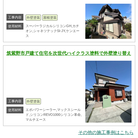
工事内容
外壁塗装
屋根塗装
スーパーラジカルシリコンGH,カチ
使用材料
オン,シャネツテックSI-JY,ケンエー
ス
筑紫野市戸建て住宅を次世代ハイクラス塗料で外壁塗り替え
工事内容
外壁塗装
エポパワーシーラー,マックスシール
使用材料
ド,シリコンREVO1000シリコン革命,
マルチエース
その他の施工事例はこちら