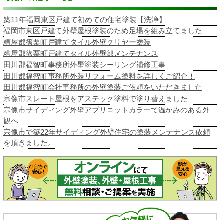
築11年福岡東区戸建て初めての住宅塗装【洗浄】
福岡市東区戸建て外壁屋根塗装のため足場を組み立てました
糟屋郡篠栗町戸建てタイル外壁クリヤー塗装
糟屋郡篠栗町戸建てタイル外壁部メンテナンス
田川郡福智町事務所外壁塗装シーリング補修工事
田川郡福智町事務所外装リフォーム塗料を詳しくご紹介！
田川郡福智町会社事務所の外壁塗装ご依頼をいただきました
宗像市スレート屋根をアステック塗料で塗り替えました
宗像市サイディング外壁アプリコットカラーで温かみのある外
観へ
宗像市で築22年サイディング外壁住宅の塗装メンテナンス依頼
を頂きました。