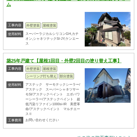
ム
工事内容
外壁塗装
屋根塗装
スーパーラジカルシリコンGH,カチ
使用材料
オン,シャネツテックSI-JY,ケンエー
ス
築25年戸建て【屋根1回目・外壁2回目の塗り替え工事】
工事内容
外壁塗装
屋根塗装
シーリング打ち替え
部分塗装
アステック サーモテックシーラー/
使用材料
アステック スーパーシャネツサー
モSI/アステックペイント エポパワ
ーシーラー/アステックペイント 超
低汚染リファイン1000si-IR 美壁革
命/アステックペイント マルチエー
スⅡ
お問い合わせください
工事費用