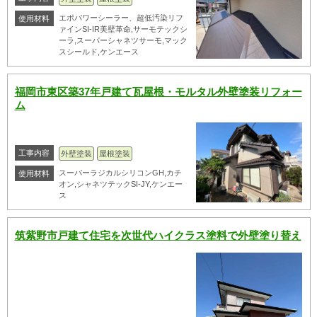
エポパワーシーラー、超低汚染リフ
使用材料
ァインSI-IR美壁革命,サーモテックシ
ーラ,スーパーシャネツサーモ,マック
スシールド,ケンエース
福岡市東区築37年戸建て瓦屋根・モルタル外壁塗装リフォー
ム
工事内容
外壁塗装
屋根塗装
スーパーラジカルシリコンGH,カチ
使用材料
オン,シャネツテックSI-JY,ケンエー
ス
筑紫野市戸建て住宅を次世代ハイクラス塗料で外壁塗り替え