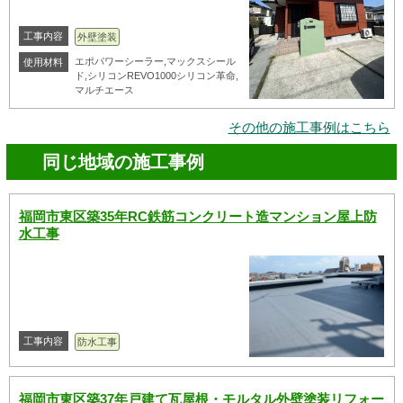
工事内容
外壁塗装
エポパワーシーラー,マックスシール
使用材料
ド,シリコンREVO1000シリコン革命,
マルチエース
その他の施工事例はこちら
同じ地域の施工事例
福岡市東区築35年RC鉄筋コンクリート造マンション屋上防
水工事
工事内容
防水工事
福岡市東区築37年戸建て瓦屋根・モルタル外壁塗装リフォー