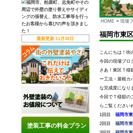
HOME
現場
福岡市東
最新更新
11月30日
こんにちは！街の
今回の現場ブロ
さあ！東区Ｔ様邸
ー工法・屋根カ
な完成度になり
今回でＴ様邸の
らご覧ください
1回目
福岡市東
2回目
福岡市東
塗装工事の料金プラン
3回目
福岡市東