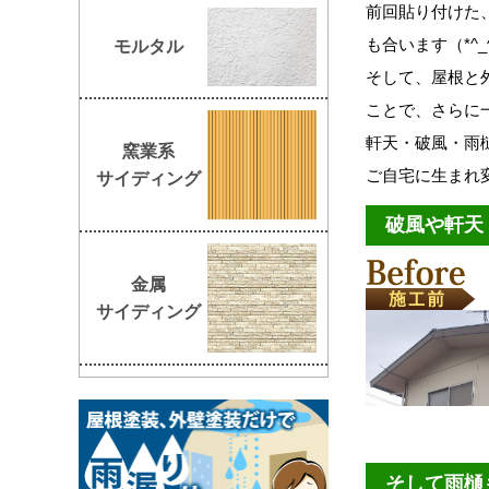
前回貼り付けた
も合います（*^_
モルタル
そして、屋根と
ことで、さらに
軒天・破風・雨
窯業系
ご自宅に生まれ
サイディング
破風や軒天
金属
サイディング
そして雨樋