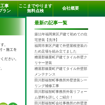
メールでのご相談
電話でのご相談
[9時～18時まで受付中]
装工事
ここまでやります
会社概要
03-3779-1505
phone
プラン
無料点検
最新の記事一覧
築11年福岡東区戸建て初めての住
宅塗装【洗浄】
福岡市東区戸建て外壁屋根塗装の
ため足場を組み立てました
糟屋郡篠栗町戸建てタイル外壁ク
リヤー塗装
糟屋郡篠栗町戸建てタイル外壁部
メンテナンス
田川郡福智町事務所外壁塗装シー
リング補修工事
田川郡福智町事務所外装リフォー
ム塗料を詳しくご紹介！
田川郡福智町会社事務所の外壁塗