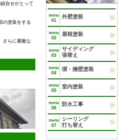
の組合せがとって
menu
外壁塗装
01
部の塗装をする
menu
屋根塗装
02
、さらに素敵な
サイディング
menu
張替え
03
menu
塀・擁壁塗装
04
menu
室内塗装
05
menu
防水工事
06
シーリング
menu
打ち替え
07