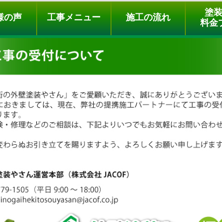
ュー
施工の流れ
会社概要
料金プラン
無料点検
塗
様の声
工事メニュー
施工の流れ
料金