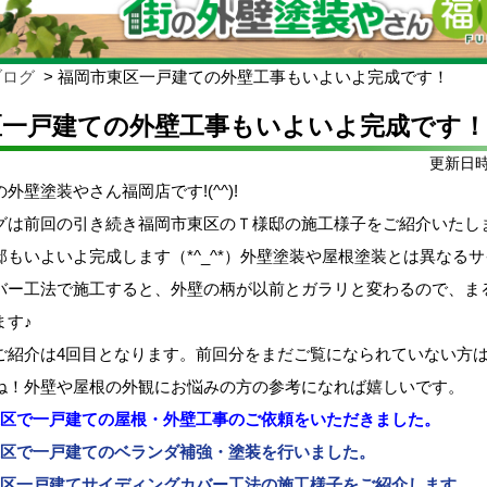
ブログ
福岡市東区一戸建ての外壁工事もいよいよ完成です！
区一戸建ての外壁工事もいよいよ完成です！
更新日時:
外壁塗装やさん福岡店です!(^^)!
グは前回の引き続き福岡市東区のＴ様邸の施工様子をご紹介いたし
もいよいよ完成します（*^_^*）外壁塗装や屋根塗装とは異なる
バー工法で施工すると、外壁の柄が以前とガラリと変わるので、ま
ます♪
ご紹介は4回目となります。前回分をまだご覧になられていない方は
ね！外壁や屋根の外観にお悩みの方の参考になれば嬉しいです。
区で一戸建ての屋根・外壁工事のご依頼をいただきました。
区で一戸建てのベランダ補強・塗装を行いました。
区一戸建てサイディングカバー工法の施工様子をご紹介します。