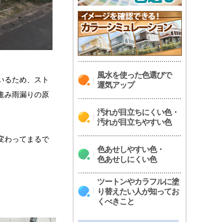
風水を使った色選びで
いるため、スト
運気アップ
進み雨漏りの原
汚れが目立ちにくい色・
汚れが目立ちやすい色
変わってまるで
色あせしやすい色・
色あせしにくい色
ツートンやカラフルに塗
り替えたい人が知ってお
くべきこと