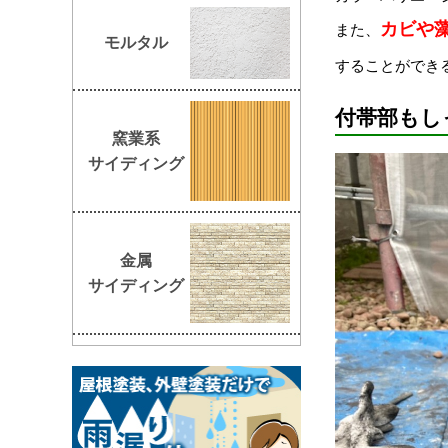
カビや
また、
モルタル
することができ
付帯部もし
窯業系
サイディング
金属
サイディング