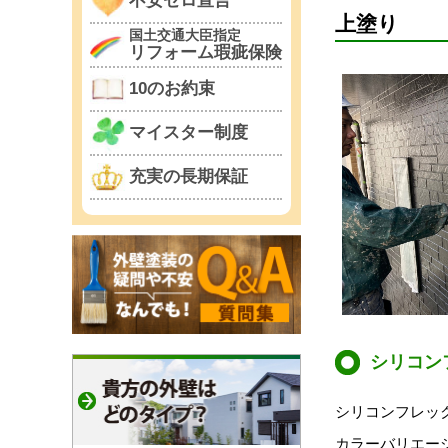
不安ゼロ宣言
上塗り
国土交通大臣指定
リフォーム瑕疵保険
10のお約束
マイスター制度
充実の長期保証
シリコン
シリコンフレッ
カラーバリエー