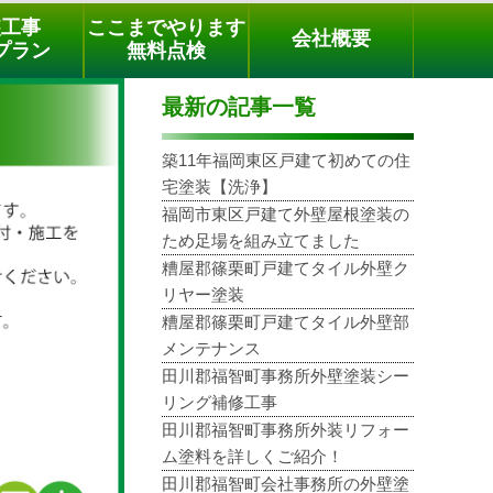
メールでのご相談
電話でのご相談
[9時～18時まで受付中]
装工事
ここまでやります
会社概要
03-3779-1505
phone
プラン
無料点検
最新の記事一覧
築11年福岡東区戸建て初めての住
宅塗装【洗浄】
福岡市東区戸建て外壁屋根塗装の
ため足場を組み立てました
糟屋郡篠栗町戸建てタイル外壁ク
リヤー塗装
糟屋郡篠栗町戸建てタイル外壁部
メンテナンス
田川郡福智町事務所外壁塗装シー
リング補修工事
田川郡福智町事務所外装リフォー
ム塗料を詳しくご紹介！
田川郡福智町会社事務所の外壁塗