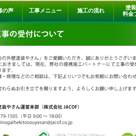
ュー
施工の流れ
会社概要
料金プラン
無料点検
塗
様の声
工事メニュー
施工の流れ
料金