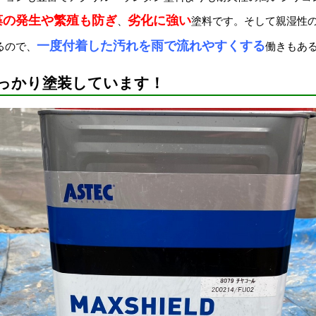
藻の発生や繁殖も防ぎ
劣化に強い
、
塗料です。そして親湿性
一度付着した汚れを雨で流れやすくする
るので、
働きもあるの
っかり塗装しています！