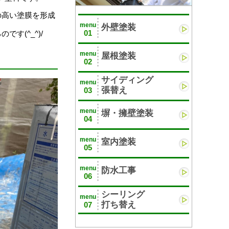
の高い塗膜を形成
menu
外壁塗装
01
です(^_^)/
menu
屋根塗装
02
サイディング
menu
張替え
03
menu
塀・擁壁塗装
04
menu
室内塗装
05
menu
防水工事
06
シーリング
menu
打ち替え
07