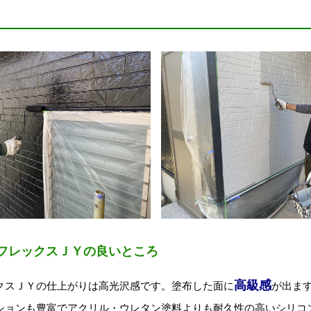
フレックスＪＹの良いところ
高級感
クスＪＹの仕上がりは高光沢感です。塗布した面に
が出ます!(
ションも豊富でアクリル・ウレタン塗料よりも耐久性の高いシリコ