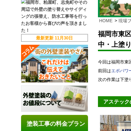
HOME
現場
福岡市東
最新更新
11月30日
中・上塗
今回は福岡市東
前回は
エポパワ
次の作業は下塗り
アステック
塗装工事の料金プラン