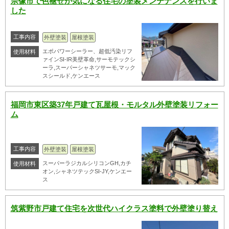
宗像市で色褪せが気になる住宅の塗装メンテナンスを行いま
した
工事内容
外壁塗装
屋根塗装
エポパワーシーラー、超低汚染リフ
使用材料
ァインSI-IR美壁革命,サーモテックシ
ーラ,スーパーシャネツサーモ,マック
スシールド,ケンエース
福岡市東区築37年戸建て瓦屋根・モルタル外壁塗装リフォー
ム
工事内容
外壁塗装
屋根塗装
スーパーラジカルシリコンGH,カチ
使用材料
オン,シャネツテックSI-JY,ケンエー
ス
筑紫野市戸建て住宅を次世代ハイクラス塗料で外壁塗り替え