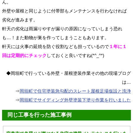
ん。
外壁や屋根と同じように付帯部もメンテナンスを行わなければ
劣化が進みます。
軒天の劣化は雨漏りやすが漏りの原因になっていしまう恐れ
も…！また動物が巣を作ってしまうこともあります。
軒天には火事の延焼を防ぐ役割なども担っているので
１年に１
回は定期的にチェック
しておくと良いですね(*^_^*)
◆岡垣町で行っている外壁・屋根塗装作業その他の現場ブログ
は…
⇒
岡垣町で住宅塗装急勾配のスレート屋根足場仮設と洗浄
⇒
岡垣町でサイディング外壁塗装下塗り作業を行いました
同じ工事を行った施工事例