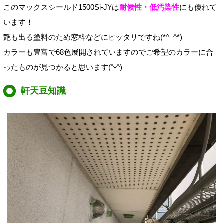
このマックスシールド1500Si-JYは
耐候性・低汚染性
にも優れて
います！
艶も出る塗料のため窓枠などにピッタリですね(*^_^*)
カラーも豊富で68色展開されていますのでご希望のカラーに合
ったものが見つかると思います(^-^)
軒天豆知識