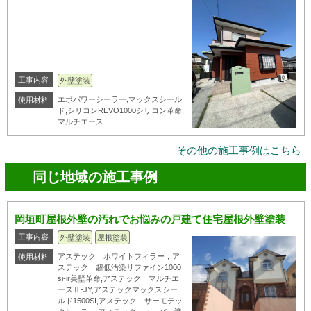
工事内容
外壁塗装
エポパワーシーラー,マックスシール
使用材料
ド,シリコンREVO1000シリコン革命,
マルチエース
その他の施工事例はこちら
同じ地域の施工事例
岡垣町屋根外壁の汚れでお悩みの戸建て住宅屋根外壁塗装
工事内容
外壁塗装
屋根塗装
アステック ホワイトフィラー，ア
使用材料
ステック 超低汚染リファイン1000
si-ir美壁革命,アステック マルチエ
ースⅡ-JY,アステックマックスシー
ルド1500SI,アステック サーモテッ