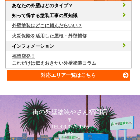
あなたの外壁はどのタイプ？
知って得する塗装工事の豆知識
外壁塗装はどこに頼んだらいい？
火災保険を活用した屋根・外壁補修
インフォメーション
福岡店発！
これだけは伝えおきたい外壁塗装コラム
対応エリア一覧はこちら
街の外壁塗装やさん福岡店
〒
TEL:03-3779-1505
FAX: