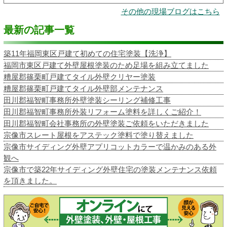
その他の現場ブログはこちら
最新の記事一覧
築11年福岡東区戸建て初めての住宅塗装【洗浄】
福岡市東区戸建て外壁屋根塗装のため足場を組み立てました
糟屋郡篠栗町戸建てタイル外壁クリヤー塗装
糟屋郡篠栗町戸建てタイル外壁部メンテナンス
田川郡福智町事務所外壁塗装シーリング補修工事
田川郡福智町事務所外装リフォーム塗料を詳しくご紹介！
田川郡福智町会社事務所の外壁塗装ご依頼をいただきました
宗像市スレート屋根をアステック塗料で塗り替えました
宗像市サイディング外壁アプリコットカラーで温かみのある外
観へ
宗像市で築22年サイディング外壁住宅の塗装メンテナンス依頼
を頂きました。