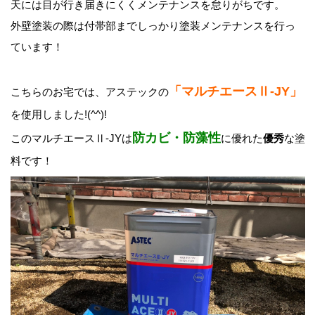
天には目が行き届きにくくメンテナンスを怠りがちです。
外壁塗装の際は付帯部までしっかり塗装メンテナンスを行っ
ています！
「マルチエースⅡ-JY」
こちらのお宅では、アステックの
を使用しました!(^^)!
防カビ・防藻性
このマルチエースⅡ-JYは
に優れた
優秀
な塗
料です！