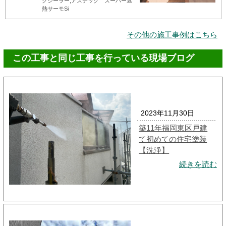
クシーラー,アステック スーパー遮
熱サーモSi
その他の施工事例はこちら
この工事と同じ工事を行っている現場ブログ
2023年11月30日
築11年福岡東区戸建
て初めての住宅塗装
【洗浄】
続きを読む