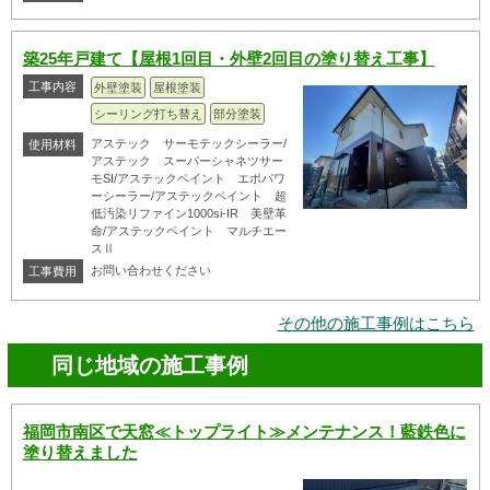
築25年戸建て【屋根1回目・外壁2回目の塗り替え工事】
工事内容
外壁塗装
屋根塗装
シーリング打ち替え
部分塗装
アステック サーモテックシーラー/
使用材料
アステック スーパーシャネツサー
モSI/アステックペイント エポパワ
ーシーラー/アステックペイント 超
低汚染リファイン1000si-IR 美壁革
命/アステックペイント マルチエー
スⅡ
お問い合わせください
工事費用
その他の施工事例はこちら
同じ地域の施工事例
福岡市南区で天窓≪トップライト≫メンテナンス！藍鉄色に
塗り替えました