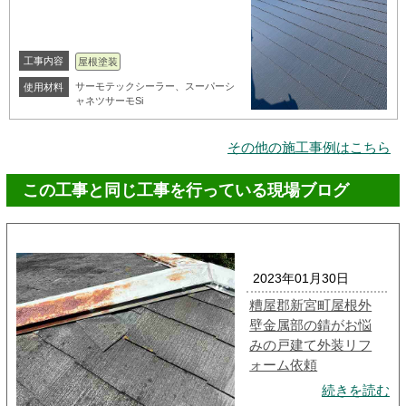
工事内容
屋根塗装
サーモテックシーラー、スーパーシ
使用材料
ャネツサーモSi
その他の施工事例はこちら
この工事と同じ工事を行っている現場ブログ
2023年01月30日
糟屋郡新宮町屋根外
壁金属部の錆がお悩
みの戸建て外装リフ
ォーム依頼
続きを読む