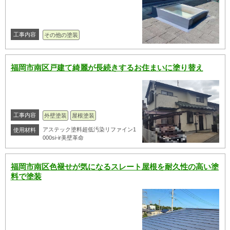
工事内容
その他の塗装
福岡市南区戸建て綺麗が長続きするお住まいに塗り替え
工事内容
外壁塗装
屋根塗装
アステック塗料超低汚染リファイン1
使用材料
000si-ir美壁革命
福岡市南区色褪せが気になるスレート屋根を耐久性の高い塗
料で塗装