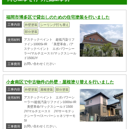
福岡市博多区で貸出しのための住宅塗装を行いました
工事内容
外壁塗装
シーリング打ち替え
部分塗装
アステックペイント 超低汚染リフ
使用材料
ァイン1000Si-IR 「美壁革命」/ア
ステックペイント エポパワーシー
ラー/マルチエースⅡ/マックスシール
ド1500JY
お問い合わせください
工事費用
小倉南区で中古物件の外壁・屋根塗り替えを行いました
工事内容
外壁塗装
屋根塗装
部分塗装
アステックペイント エポパワーシ
使用材料
ーラー/超低汚染リファイン1000si-IR
美壁革命/マックスシールド1500
JY/マルチエースⅡ JY/サーモテッ
クシーラー/スーパーシャネツサーモ
SI
お問い合わせください。
工事費用