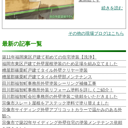
続きを読む
その他の現場ブログはこちら
最新の記事一覧
築11年福岡東区戸建て初めての住宅塗装【洗浄】
福岡市東区戸建て外壁屋根塗装のため足場を組み立てました
糟屋郡篠栗町戸建てタイル外壁クリヤー塗装
糟屋郡篠栗町戸建てタイル外壁部メンテナンス
田川郡福智町事務所外壁塗装シーリング補修工事
田川郡福智町事務所外装リフォーム塗料を詳しくご紹介！
田川郡福智町会社事務所の外壁塗装ご依頼をいただきました
宗像市スレート屋根をアステック塗料で塗り替えました
宗像市サイディング外壁アプリコットカラーで温かみのある外
観へ
宗像市で築22年サイディング外壁住宅の塗装メンテナンス依頼