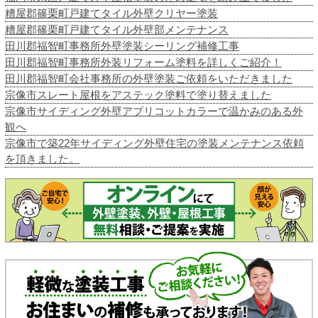
糟屋郡篠栗町戸建てタイル外壁クリヤー塗装
糟屋郡篠栗町戸建てタイル外壁部メンテナンス
田川郡福智町事務所外壁塗装シーリング補修工事
田川郡福智町事務所外装リフォーム塗料を詳しくご紹介！
田川郡福智町会社事務所の外壁塗装ご依頼をいただきました
宗像市スレート屋根をアステック塗料で塗り替えました
宗像市サイディング外壁アプリコットカラーで温かみのある外
観へ
宗像市で築22年サイディング外壁住宅の塗装メンテナンス依頼
を頂きました。