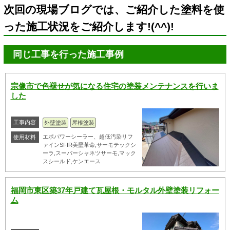
次回の現場ブログでは、ご紹介した塗料を使
った施工状況をご紹介します!(^^)!
同じ工事を行った施工事例
宗像市で色褪せが気になる住宅の塗装メンテナンスを行いま
した
工事内容
外壁塗装
屋根塗装
エポパワーシーラー、超低汚染リフ
使用材料
ァインSI-IR美壁革命,サーモテックシ
ーラ,スーパーシャネツサーモ,マック
スシールド,ケンエース
福岡市東区築37年戸建て瓦屋根・モルタル外壁塗装リフォー
ム