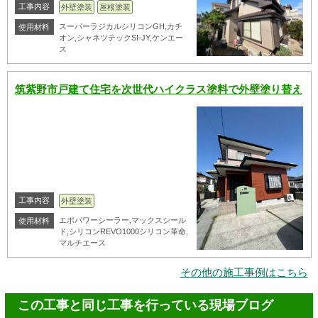
工事内容
外壁塗装
屋根塗装
スーパーラジカルシリコンGH,カチ
使用材料
オン,シャネツテックSI-JY,ケンエー
ス
筑紫野市戸建て住宅を次世代ハイクラス塗料で外壁塗り替え
工事内容
外壁塗装
エポパワーシーラー,マックスシール
使用材料
ド,シリコンREVO1000シリコン革命,
マルチエース
その他の施工事例はこちら
この工事と同じ工事を行っている現場ブログ