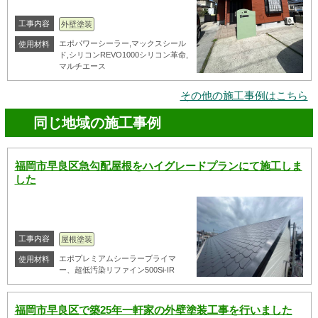
工事内容
外壁塗装
エポパワーシーラー,マックスシール
使用材料
ド,シリコンREVO1000シリコン革命,
マルチエース
その他の施工事例はこちら
同じ地域の施工事例
福岡市早良区急勾配屋根をハイグレードプランにて施工しま
した
工事内容
屋根塗装
エポプレミアムシーラープライマ
使用材料
ー、超低汚染リファイン500Si-IR
福岡市早良区で築25年一軒家の外壁塗装工事を行いました