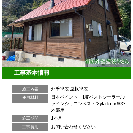
工事基本情報
外壁塗装
屋根塗装
施工内容
日本ペイント 1液ベストシーラー/フ
使用材料
ァインシリコンベスト/Xyladecor屋外
木部用
1か月
施工期間
お問い合わせください
工事費用