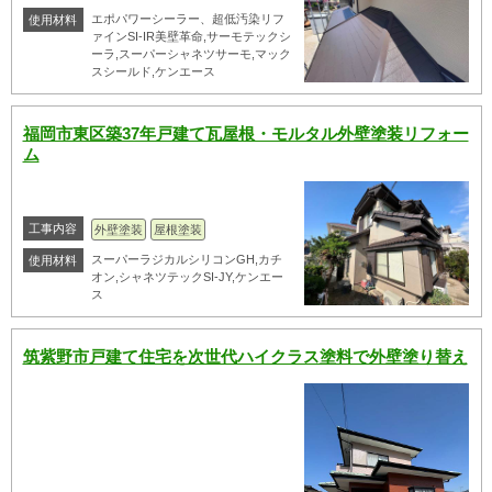
エポパワーシーラー、超低汚染リフ
使用材料
ァインSI-IR美壁革命,サーモテックシ
ーラ,スーパーシャネツサーモ,マック
スシールド,ケンエース
福岡市東区築37年戸建て瓦屋根・モルタル外壁塗装リフォー
ム
工事内容
外壁塗装
屋根塗装
スーパーラジカルシリコンGH,カチ
使用材料
オン,シャネツテックSI-JY,ケンエー
ス
筑紫野市戸建て住宅を次世代ハイクラス塗料で外壁塗り替え