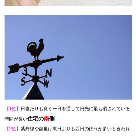
【1位】
日当たりも良く一日を通して日光に最も晒されている
住宅の
南
側
時間が長い
【2位】
紫外線や熱量は東日よりも西日のほうが多いと言われ