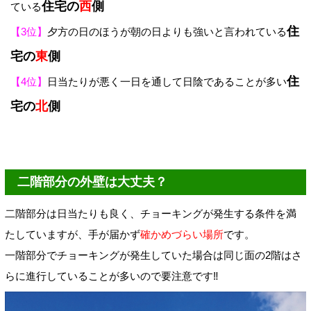
住宅の
西
側
ている
住
【3位】
夕方の日のほうが朝の日よりも強いと言われている
宅の
東
側
住
【4位】
日当たりが悪く一日を通して日陰であることが多い
宅の
北
側
二階部分の外壁は大丈夫？
二階部分は日当たりも良く、チョーキングが発生する条件を満
たしていますが、手が届かず
確かめづらい場所
です。
一階部分でチョーキングが発生していた場合は同じ面の2階はさ
らに進行していることが多いので要注意です‼