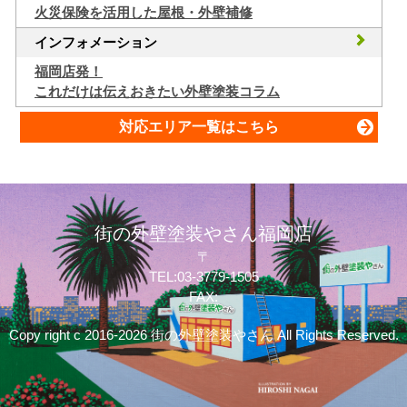
火災保険を活用した屋根・外壁補修
インフォメーション
福岡店発！
これだけは伝えおきたい外壁塗装コラム
対応エリア一覧はこちら
街の外壁塗装やさん福岡店
〒
TEL:03-3779-1505
FAX:
Copy right c 2016-2026 街の外壁塗装やさん All Rights Reserved.